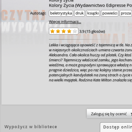
Kolory Życia (Wydawnictwo Edipresse Po
Autotagi:
beletrystyka
druk
książki
powieści
proza
Więcej informacji...
3.9
(
15 głosów
)
Lekka i wciągająca opowieść z tajemnicą w tle.
Na 
w niejasnych okolicznościach umiera czwarta żon
Aleksandra. Cała okolica huczy od plotek. Czy ktoś 
śmierci? Tajemniczy właściciel zamku, jego kochan
wiedźma, a może gospodyni sprawująca władzę 
pragnie dziedzica, więc po raz kolejny stanie prz
potencjalnych kandydatek na żonę strach o życie 
na wielki majątek.
Rodzina Kate Milton znalazła si
bankructwa. Jej rodzice opracowują ryzykowny pl
sytuację.
Tymczasem wśród tych zawirowań niespod
prawdziwa miłość. Czy uda się ocalić to uczucie? J
za nie zapłacić?
Opowieść o sile kobiecej więzi, o 
przetrwały stulecia i wciąż są aktualne.
Zaloguj się by ocenić
Wypożycz w bibliotece
Dostęp onli