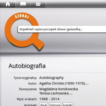
Wyszukaj w serwisie
Autobiografia
Autobiography
Tytuł oryginalny:
Agatha Christie
(
1890
-
1976
)
...
Autor:
Magdalena Konikowska
Tłumaczenie:
Teresa Lechowska
...
1988 - 2014
Wyd. w latach:
Autotagi:
druk
historia
książki