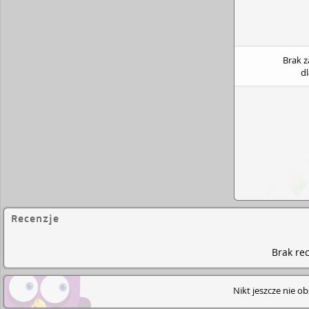
Brak 
d
Recenzje
Brak rec
Nikt jeszcze nie o