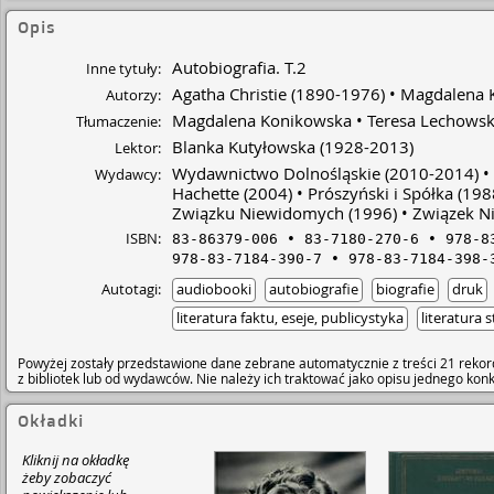
Opis
Autobiografia. T.2
Inne tytuły:
Agatha Christie
(1890-1976)
Magdalena 
Autorzy:
Magdalena Konikowska
Teresa Lechows
Tłumaczenie:
Blanka Kutyłowska
(1928-2013)
Lektor:
Wydawnictwo Dolnośląskie
(2010-2014)
Wydawcy:
Hachette
(2004)
Prószyński i Spółka
(198
Związku Niewidomych
(1996)
Związek N
ISBN:
83-86379-006
83-7180-270-6
978-8
978-83-7184-390-7
978-83-7184-398-
Autotagi:
audiobooki
autobiografie
biografie
druk
literatura faktu, eseje, publicystyka
literatura
Powyżej zostały przedstawione dane zebrane automatycznie z treści 21 rekor
z bibliotek lub od wydawców. Nie należy ich traktować jako opisu jednego ko
Okładki
Kliknij na okładkę
żeby zobaczyć