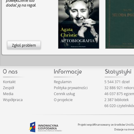
powiększenie lub
dodać ją na regał.
Zgłoś problem
Kontakt
Regulamin
5 544 371 dzieł
Zespół
Polityka prywatności
32 886 921 reko
Media
Cennik usług
46 037 875 egze
Współpraca
O projekcie
2 387 bibliotek
66 020 czytelnik
Projekt współfinansowany ze środków Unii 
Dotacje na inno