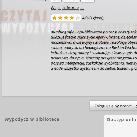
Więcej informacji...
4.0
(
3 głosy
)
Autobiografia - opublikowana po raz pierwszy rok 
ukazuje fascynujące życie Agaty Christie: dzieciń
małżeństwa, dwie wojny światowe, rewolucję obyc
świata, odkrycia archeologiczne na Bliskim Wschod
jednak to skrupulatny i zaskakująco świeży opis d
pisarstwa, do życia. Możemy przyjrzeć się geniuszo
porywa inteligencją, zaskakuje wyobraźnią, niez
a nade wszystko dystansem do siebie, taktem i prz
Na okładce anglojęzycznego wydania Autobiografi
najlepsza rzecz, jaką Christie kiedykolwiek napisała"
Zaloguj się by ocenić
Wypożycz w bibliotece
Dostęp onli