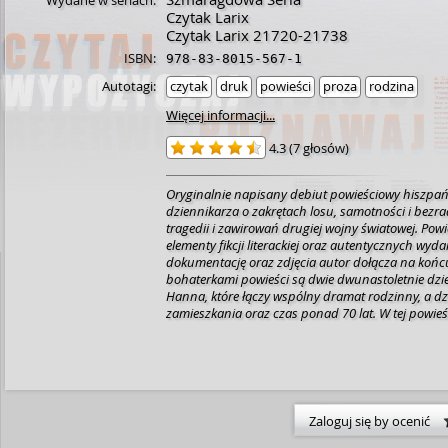
Wydane w seriach:
Czytak Larix
Czytak Larix 21720-21738
ISBN:
978-83-8015-567-1
Autotagi:
czytak
druk
powieści
proza
rodzina
Więcej informacji...
4.3
(
7 głosów
)
Oryginalnie napisany debiut powieściowy hiszpań
dziennikarza o zakrętach losu, samotności i bezra
tragedii i zawirowań drugiej wojny światowej. Powi
elementy fikcji literackiej oraz autentycznych wyda
dokumentację oraz zdjęcia autor dołącza na końc
bohaterkami powieści są dwie dwunastoletnie dzie
Hanna, które łączy wspólny dramat rodzinny, a dzi
zamieszkania oraz czas ponad 70 lat. W tej powieś
wrażenie wywarł na mnie wątek wydarzeń opowia
Hannę, wydarzeń będących ciemną plamą historii
światowej. Tragiczne losy żydowskich uchodźców,
roku płynęli statkiem St. Louis z Niemiec na Kubę 
znalezienia schronienia i ratowania życia ponow
światu nie tylko o obliczach zagłady tego narodu, 
Zaloguj się by ocenić
problematyki uchodźców. Powieść pełna emocji, 