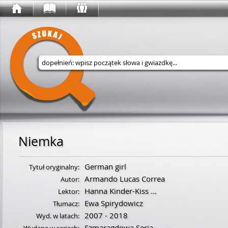
Wyszukaj w serwisie
Niemka
German girl
Tytuł oryginalny:
Armando Lucas Correa
Autor:
Hanna Kinder-Kiss
...
Lektor:
Ewa Spirydowicz
Tłumacz:
2007 - 2018
Wyd. w latach:
Szmaragdowa Seria