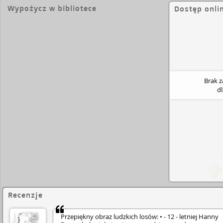
sposób opisująca rasistowską atmosferę przerażen
Wypożycz w bibliotece
Dostęp onli
panującą w Berlinie na kilka miesięcy przed wybu
światowej po obojętność , poniżenie i niechęć z jak
uchodźcy u kresu swojej podróży. Jest to jedna z ty
powodują u czytelnika zaskoczenie nieznanymi fakt
światło dzienne dopiero po wielu latach (historia 
statku St. Louis). Książka wciągająca akcją, warta
wielowątkowość, świetnie odmalowująca realia życ
ponad 70 lat w różnych rejonach świata.
Brak 
d
Recenzje
Przepiękny obraz ludzkich losów: • - 12 - letniej Hanny