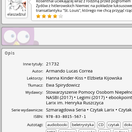
Rosenthal uciekającej wraz z rodziną przed pogromem
Żydów z hitlerowskich Niemiec na pokładzie luksusow
transatlantyku "St. Louis", którego nie chcą przyjąć rzą
elaszadziul
Kuby, Kanady i USA ; • - 12 - letniej Anny, mieszkanki
Nowego Jorku, wychowywanej przez matkę, ale ciągle
marzącej o rozmowie z niepoznanym ojcem, który zgin
drodze do pracy w zamachu na World Trade Center. •
Otrzymany nieoczekiwanie list z Hawany i wyjazd na K
pozwoli Annie na poznanie swych korzeni. • W książce,
wiadomo o co chodzi, nie pojawiają się słowa, jak
Holocaust, Żyd, Hitler itp. To uniwersalność tej powieśc
Opis
pokazującej, że w zasadzie każdy może paść ofiarą
nienawiści i prześladowań. • Ciekawym zabiegiem
fabularnym jest "mieszanie" retrospekcji /1939/ z
21732
Inne tytuły:
teraźniejszością /2014/. Wzruszające historie bohaterek
Armando Lucas Correa
Autor:
członkiń tej samej rodziny, oparte są na autentycznych
wydarzeniach. Polecam.
Hanna Kinder-Kiss
Elżbieta Kijowska
Lektorzy:
Ewa Spirydowicz
Tłumacz:
Stowarzyszenie Pomocy Osobom Niepełn
Wydawcy:
NASBI
(2017)
Legimi
(2017)
ebookpoint
Larix im. Henryka Ruszczyca
Szmaragdowa Seria
Czytak Larix
Czytak
Serie wydawnicze:
ISBN:
978-83-8015-567-1
Autotagi:
audiobooki
beletrystyka
CD
czytak
doku