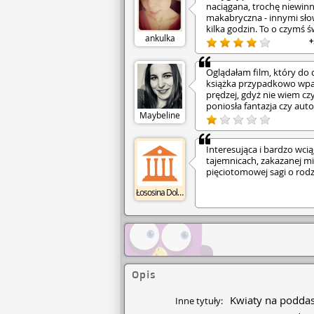
naciągana, trochę niewinna
makabryczna - innymi słow
kilka godzin. To o czymś 
ankulka
+
Oglądałam film, który do d
książka przypadkowo wpa
prędzej, gdyż nie wiem cz
poniosła fantazja czy au
Maybeline
psychikę.
Interesująca i bardzo wci
tajemnicach, zakazanej mił
pięciotomowej sagi o rod
Łososina Dolna GBP
Opis
Kwiaty na poddas
Inne tytuły: