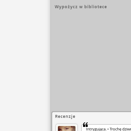
Wypożycz w bibliotece
Recenzje
Intrygująca. • Trochę dzi