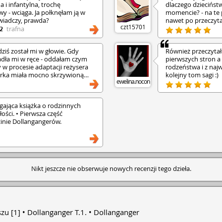
 i infantylna, trochę
dlaczego dziecińs
y - wciąga. Ja połknęłam ją w
momencie? - na te 
świadczy, prawda?
nawet po przeczytan
czt15701
trafna
2
ziś został mi w głowie. Gdy
Również przeczytał
dła mi w ręce - oddałam czym
pierwszych stron a 
y w procesie adaptacji reżysera
rodzeństwa i z najw
torka miała mocno skrzywioną
kolejny tom sagi :)
ewelina.nocon
ągająca książka o rodzinnych
ości. • Pierwsza część
zinie Dollangangerów.
Nikt jeszcze nie obserwuje nowych recenzji tego dzieła.
zu [1]
Dollanganger T.1.
Dollanganger