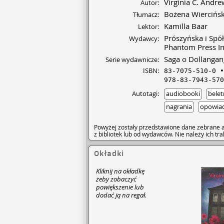
Virginia C. Andre
Autor:
Bożena Wiercińs
Tłumacz:
Kamilla Baar
Lektor:
Prószyńska i Spó
Wydawcy:
Phantom Press In
Saga o Dollangan
Serie wydawnicze:
ISBN:
83-7075-510-0
978-83-7943-570
Autotagi:
audiobooki
belet
nagrania
opowia
Powyżej zostały przedstawione dane zebrane a
z bibliotek lub od wydawców. Nie należy ich t
Okładki
Kliknij na okładkę
żeby zobaczyć
powiększenie lub
dodać ją na regał.