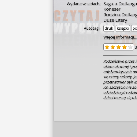
Saga o Dollang
Wydane w seriach:
Koneser
Rodzina Dollan
Duże Litery
Autotagi:
druk
książki
po
Więcej informacji...
3
Rodzeństwo przez l
okiem okrutnej i pr
najsłynniejszych a
się cztery sekrety. 
przetrwanie? Byli w
ich szczęścia nie zb
odziedziczyć rodzin
dzieci muszą się uk
ostatnim piętrze og
regularnie zapewni
chwilę. Jednak gdy 
niekończące się mies
uświadamiają sobie,
a zagracony świat 
żyć.