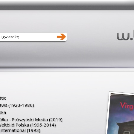
ttic
rews
(
1923
-
1986
)
ska
ółka - Prószyński Media
(2019)
Weltbild Polska
(1995-2014)
nternational
(1993)