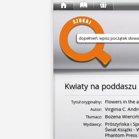
Wyszukaj w serwisie
Kwiaty na poddaszu
Flowers in the a
Tytuł oryginalny:
Virginia C. And
Autor:
Bożena Wierciń
Tłumacz:
Prószyńska i Sp
Wydawcy:
Świat Książki - 
Phantom Press I