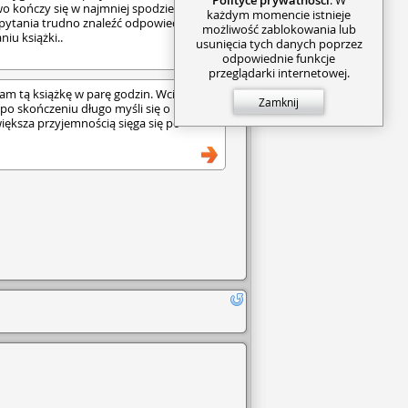
two kończy się w najmniej spodziewanym
każdym momencie istnieje
pytania trudno znaleźć odpowiedź -
możliwość zablokowania lub
iu książki..
usunięcia tych danych poprzez
odpowiednie funkcje
przeglądarki internetowej.
am tą książkę w parę godzin. Wciąga od
Zamknij
po skończeniu długo myśli się o losie
iększa przyjemnością sięga się po