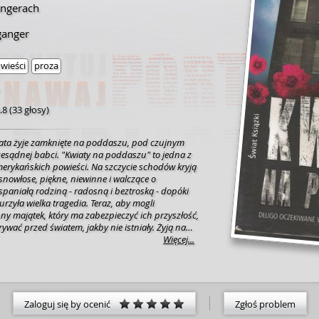
angerach
ganger
wieści
proza
.8
(
33 głosy
)
ata żyje zamknięte na poddaszu, pod czujnym
zesądnej babci. "Kwiaty na poddaszu" to jedna z
merykańskich powieści. Na szczycie schodów kryją
Jasnowłose, piękne, niewinne i walczące o
spaniałą rodziną - radosną i beztroską - dopóki
urzyła wielka tragedia. Teraz, aby mogli
ny majątek, który ma zabezpieczyć ich przyszłość,
rywać przed światem, jakby nie istniały. Żyją na
romnej rezydencji należącej do ich babci,
Więcej...
ani przez ukochaną mamę, że izolacja potrwa tylko
trudne do zniesienia dni zmieniają się w
iące i lata, Cathy, Chris, Cory i Carrie
 że są zdani na łaskę okrutnej i przesądnej babci,
poddasza może być jedynym, w jakim przyjdzie im
Zaloguj się by ocenić
Zgłoś problem