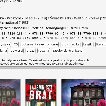
ws
(1923-1986)
ka
łka - Prószyński Media
(2019)
Świat Książki - Weltbild Polska
(19
ternational
(1993)
gerach
Koneser
Rodzina Dollanganger
Duże Litery
83-7129-188-4
978-83-7799-654-6
978-83-7799-808-3
-8
978-83-8169-599-2
978-83-7779-654-6
978-83-7799
rystyka
CD
dokumenty elektroniczne
druk
epika
książki
literat
dania
powieści
proza
rodzina
zasoby elektroniczne
utomatycznie z treści 27 rekordów bibliograficznych, pochodzących
raktować jako opisu jednego konkretnego wydania lub przedmiotu.