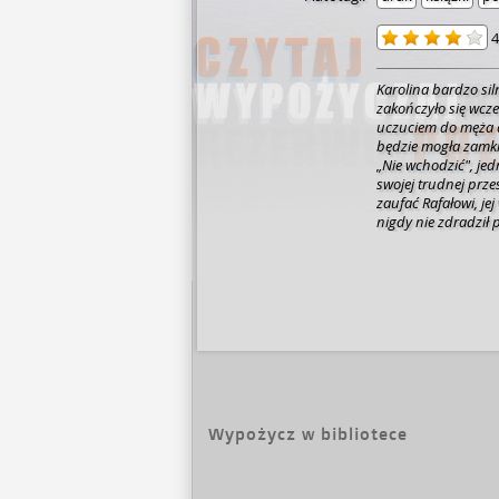
4
Karolina bardzo sil
zakończyło się wcze
uczuciem do męża a
będzie mogła zamkną
„Nie wchodzić", jed
swojej trudnej przes
zaufać Rafałowi, je
nigdy nie zdradził 
piegi, które w jej 
teraz, po latach, K
wpuścić go do swoje
Wypożycz w bibliotece