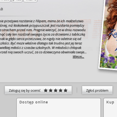
.0
nie przeżywa rozstanie z Filipem, mimo że ich małżeństwo
śniej, niż ktokolwiek przypuszczał. Jest rozdarta pomiędzy
 strachem przed nim. Pragnie wierzyć, że w dniu rozwodu
ć cały ten rozdział swojego życia za drzwiami z tabliczką
nak w głębi serca przeczuwa, że nigdy nie odetnie się od
złości. Być może właśnie dlatego tak trudno jest jej teraz
j wielkiej miłości z czasów szkolnych. W młodości chłopak
przed nią swoich uczuć, za co dziewczyna obwiniała swoje
przekonaniu były największym mankamentem jej urody. Czy
Więcej...
arolina odważy się uwierzyć w prawdziwość uczuć Rafała i
go życia? [z okładki]
Zaloguj się by ocenić
Zgłoś problem
Dostęp online
Kup