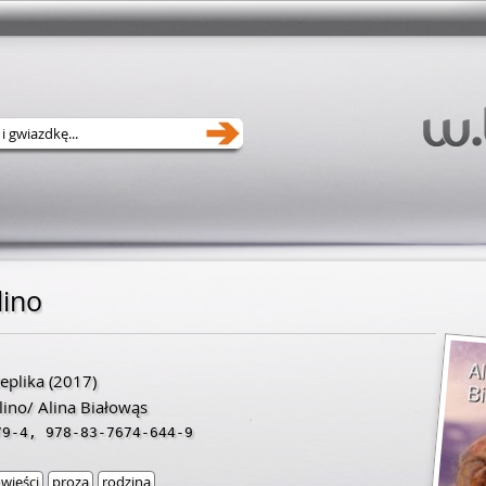
lino
eplika
(2017)
lino/ Alina Białowąs
79-4
,
978-83-7674-644-9
wieści
proza
rodzina