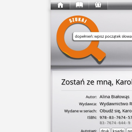
Wyszukaj w serwisie
Zostań ze mną, Karo
Alina Białowąs
Autor:
Wydawnictwo R
Wydawca:
Obudź się, Karo
Wydane w seriach:
ISBN:
978-83-7674-5
83-7674-644-9
Autotagi:
druk
książki
po