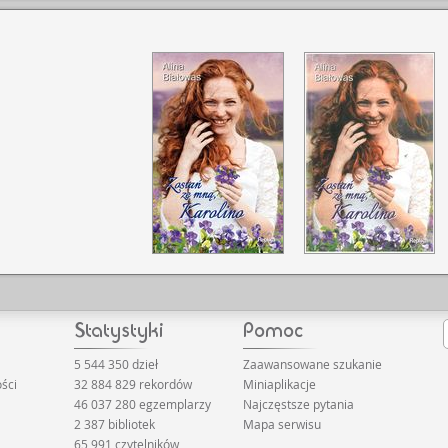
5 544 350 dzieł
Zaawansowane szukanie
ści
32 884 829 rekordów
Miniaplikacje
46 037 280 egzemplarzy
Najczęstsze pytania
2 387 bibliotek
Mapa serwisu
65 991 czytelników