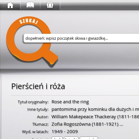
Wyszukaj w serwisie
Pierścień i róża
Rose and the ring
Tytuł oryginalny:
pantomima przy kominku dla dużych i ma
Inne tytuły:
William Makepeace Thackeray
(
1811
-
18
Autor:
Zofia Rogoszówna
(
1881
-
1921
)
...
Tłumacz:
1949 - 2009
Wyd. w latach: