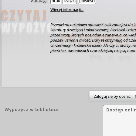
Autotagi:
druk
książki
powieści
Więcej informacji...
Przepiękna baśniowa opowieść zaliczana jest do 
literatury dziecięcej i młodzieżowej. Pierścień i ró
przedmioty, których posiadanie zapewnia ich wła
podziw, uznanie miłość. Dary te otrzymują od Czarn
chrześniacy - królewskie dzieci. Ale czy ci, którzy 
pierścień, awe włosach czarodziejską różę są napr
Zaloguj się by ocenić
Wypożycz w bibliotece
Dostęp onli