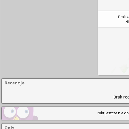
Brak 
d
Recenzje
Brak rec
Nikt jeszcze nie o
Opis