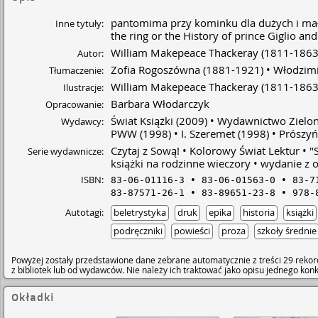
pantomima przy kominku dla dużych i mał
Inne tytuły:
the ring or the History of prince Giglio an
William Makepeace Thackeray
(1811-1863
Autor:
Zofia Rogoszówna
(1881-1921)
Włodzimi
Tłumaczenie:
William Makepeace Thackeray
(1811-186
Ilustracje:
Barbara Włodarczyk
Opracowanie:
Świat Książki
(2009)
Wydawnictwo Zielo
Wydawcy:
PWW
(1998)
I. Szeremet
(1998)
Prószyń
Czytaj z Sową!
Kolorowy Świat Lektur
"
Serie wydawnicze:
książki na rodzinne wieczory
wydanie z 
ISBN:
83-06-01116-3
83-06-01563-0
83-7
83-87571-26-1
83-89651-23-8
978-
Autotagi:
beletrystyka
druk
epika
historia
książki
podręczniki
powieści
proza
szkoły średnie
Powyżej zostały przedstawione dane zebrane automatycznie z treści 29 rekor
z bibliotek lub od wydawców. Nie należy ich traktować jako opisu jednego ko
Okładki