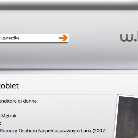
kobiet
enditore di donne
-Mętrak
k
e Pomocy Osobom Niepełnosprawnym Larix
(2007-