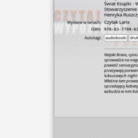
Świat Książki - 
Stowarzyszeni
Henryka Ruszcz
Czytak Larix
Wydane w seriach:
ISBN:
978-83-7799-6
Autotagi:
audiobooki
dru
Niejaki Bravo, cyni
sprowadza na niego
powieść sensacyjna 
przeżywają porwani
luksusowych night-c
Właśnie tam prowadz
sprzedający kobiety
wzbudza w nim bole
znajomość to począt
okrucieństwa "Czer