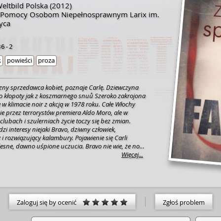
Weltbild Polska
(2012)
e Pomocy Osobom Niepełnosprawnym Larix im.
yca
36-2
k
powieści
proza
czny sprzedawca kobiet, poznaje Carlę. Dziewczyna
 kłopoty jak z koszmarnego snuů Szeroko zakrojona
w klimacie noir z akcją w 1978 roku. Całe Włochy
e przez terrorystów premiera Aldo Moro, ale w
lubach i szulerniach życie toczy się bez zmian.
i interesy niejaki Bravo, dziwny człowiek,
 i rozwiązujący kalambury. Pojawienie się Carli
sne, dawno uśpione uczucia. Bravo nie wie, że nowa
ek koszmaru, pełnego policji, tajnych służb i
Więcej...
wonych brygad", jakiego nie można sobie wyobrazić...
Zaloguj się by ocenić
Zgłoś problem