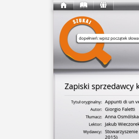
Wyszukaj w serwisie
Zapiski sprzedawcy 
Appunti di un v
Tytuł oryginalny:
Giorgio Faletti
Autor:
Anna Osmólska
Tłumacz:
Jakub Wieczore
Lektor:
Stowarzyszeni
Wydawcy:
2015)