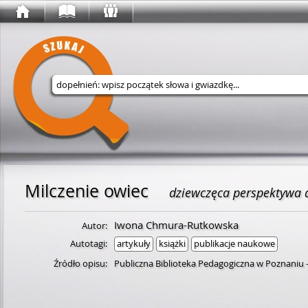
Wyszukaj w serwisie
Milczenie owiec
dziewczęca perspektywa 
Iwona Chmura-Rutkowska
Autor:
Autotagi:
artykuły
książki
publikacje naukowe
Źródło opisu:
Publiczna Biblioteka Pedagogiczna w Poznaniu