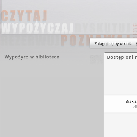
Zaloguj się by ocenić
Wypożycz w bibliotece
Dostęp onli
Brak 
d