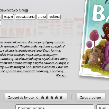
ydawnictwo Greg)
a
książki
opowiadania
proza
rodzina
ń
j książki dla dzieci, która w przystępny sposób
h sprawach? "Mądre bajki. Wydanie specjalne"
z całkowicie spełnia te kryteria! Duży format,
a także interesujące i napisane przystępnym
 pewnością zaciekawią młodych czytelników i staną
tne tematy. Książka zawiera 22 bajki, z
zy kwestii wartych poruszenia z dziećmi. Choć nie
 jaki sposób poprowadzić rozmowę, z pomocą
teksty Agnieszki Antosiewicz. Stanowią one
Więcej...
yjścia do dyskusji i zawierają cenne wskazówki,
 z określonymi problemami. W tym wydaniu
historie o przełamywaniu strachu, o wierze we
o uczciwości oraz o prawdziwej przyjaźni.
 miłymi dla oka ilustracjami, które z pewnością
Zaloguj się by ocenić
Zgłoś problem
łych czytelników. Dodatkowo teksty wydrukowano
onką, dzięki czemu dzieci będą mogły ćwiczyć
Dostęp online
Kup
e. "Mądre bajki. Wydanie specjalne" to pozycja