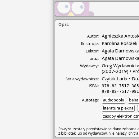
Opis
Agnieszka Antosi
Autor:
Karolina Rosołek
Ilustracje:
Agata Darnowsk
Lektor:
Agata Darnowsk
oraz:
Greg Wydawnictw
Wydawcy:
(2007-2019)
Pró
Czytak Larix
Duż
Serie wydawnicze:
ISBN:
978-83-7517-385
978-83-7517-981
Autotagi:
audiobooki
belet
literatura piękna
zasoby elektronicz
Powyżej zostały przedstawione dane zebrane a
z bibliotek lub od wydawców. Nie należy ich t