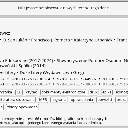
Nikt jeszcze nie obserwuje nowych recenzji tego dzieła.
ewicz
O. San Julián
Francisco J. Romero
Katarzyna Urbaniak
Franc
a
a
o Edukacyjne
(2017-2024)
Stowarzyszenie Pomocy Osobom N
szyński i Spółka
(2014)
e Litery
Duże Litery (Wydawnictwo Greg)
-7
978-83-7517-386-4
978-83-7517-449-6
978-83-7517
-1
978-83-7517-385-7
978-83-7517-386-4
978-83-7515
rystyka
CD
czytak
dokumenty elektroniczne
druk
epika
ikonog
literatura stosowana
MP3
nagrania
opowiadania
powieści
proza
ne
zbiory opowiadań
utomatycznie z treści 66 rekordów bibliograficznych, pochodzących
raktować jako opisu jednego konkretnego wydania lub przedmiotu.