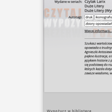
Czytak Larix
Wydane w seriach:
Duże Litery
Duże Litery (W
Autotagi:
druk
ikonografi
zbiory opowiada
Więcej informacji...
Szukasz wartościowe
opowiada o trudnyc
Agnieszki Antosiewic
piękne ilustracje, 
językiem historie z
się podstawą do rozmów na isto
których każda dotyc
zawsze wiadomo, w
przychodzą właśnie 
odpowiedni punkt w
jak poradzić sobie
znajdują się m.in. 
własne możliwości, 
Wszystkie opatrzone
zyskają uznanie ma
dużą, czytelną czci
Wypożycz w bibliotece
samodzielne czytani