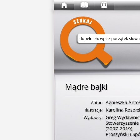
Wyszukaj w serwisie
Mądre bajki
Agnieszka Anto
Autor:
Karolina Rosołe
Ilustracje:
Greg Wydawnic
Wydawcy:
Stowarzyszeni
(2007-2019)
Prószyński i Sp