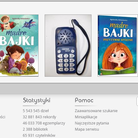
5 543 545 dzieł
Zaawansowane szukanie
ści
32 881 843 rekordy
Miniaplikacje
46 033 708 egzemplarzy
Najczęstsze pytania
2 388 bibliotek
Mapa serwisu
65 931 czytelników