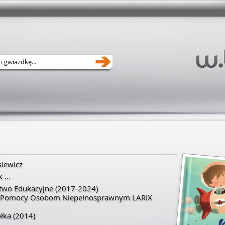
siewicz
k
...
two Edukacyjne
(2017-2024)
e Pomocy Osobom Niepełnosprawnym LARIX
ółka
(2014)