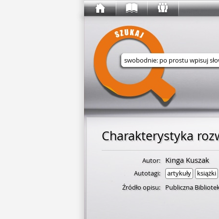
Wyszukaj w serwisie
Charakterystyka rozw
Kinga Kuszak
Autor:
Autotagi:
artykuły
książki
Źródło opisu:
Publiczna Bibliot