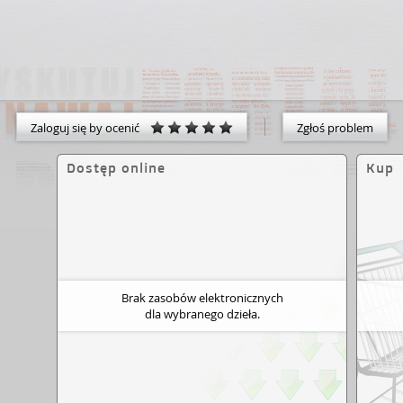
Zaloguj się by ocenić
Zgłoś problem
Dostęp online
Kup
Brak zasobów elektronicznych
dla wybranego dzieła.