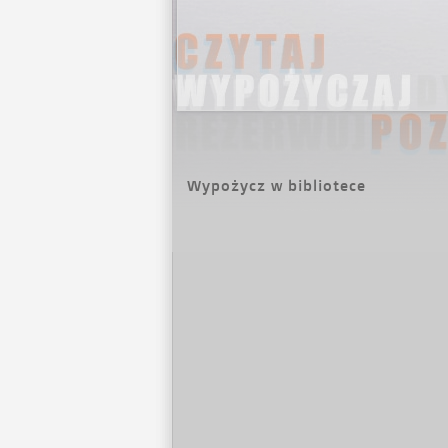
Wypożycz w bibliotece