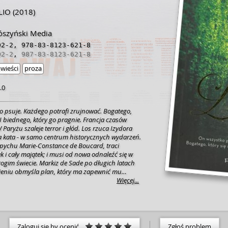
LIO
(2018)
rószyński Media
02-2
,
978-83-8123-621-8
02-2
,
987-83-8123-621-8
wieści
proza
.0
o psuje. Każdego potrafi zrujnować. Bogatego,
. I biednego, który go pragnie. Francja czasów
W Paryżu szaleje terror i głód. Los rzuca Izydora
ka kata - w samo centrum historycznych wydarzeń.
ychu Marie-Constance de Boucard, traci
k i cały majątek; i musi od nowa odnaleźć się w
rogim świecie. Markiz de Sade po długich latach
ieniu obmyśla plan, który ma zapewnić mu
cy troje spotykają się w końcu w jednym miejscu,
Więcej...
ksus" to szokujący portret kraju, w którym wysokie
dki zderzają się w krytycznym punkcie historii.
sto oferuje nietuzinkowe spojrzenie na te aspekty
które literatura piękna zazwyczaj pomija,
jące paralele pomiędzy przeszłością a
Zaloguj się by ocenić
Zgłoś problem