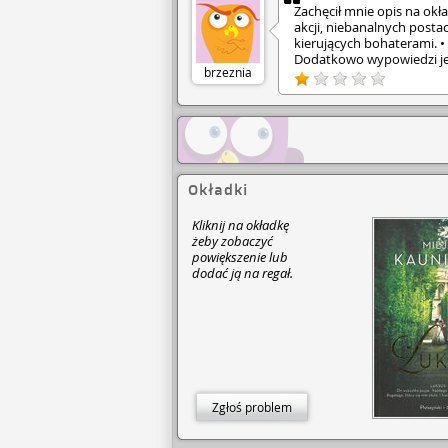
Zachęcił mnie opis na okł
akcji, niebanalnych postac
kierujących bohaterami. •
Dodatkowo wypowiedzi je
brzeznia
Izydora - jak żywcem spi
- sztampowe, bez odniesi
Odradzam, szkoda czasu.
Okładki
Kliknij na okładkę
żeby zobaczyć
powiększenie lub
dodać ją na regał.
Zgłoś problem