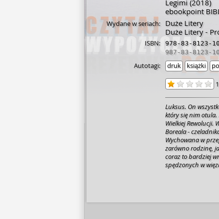
Legimi
(2018)
ebookpoint BIB
Duże Litery
Wydane w seriach:
Duże Litery - P
ISBN:
978-83-8123-1
987-83-8123-1
Autotagi:
druk
książki
po
1
Luksus. On wszystk
który się nim otula
Wielkiej Rewolucji. 
Boreala - czeladni
Wychowana w przep
zarówno rodzinę, ja
coraz to bardziej w
spędzonych w więz
nietykalność. Wszys
Maison de Luxe. "Lu
ideały i niskie pobu
Powieść Milii Kauni
Wielkiej Rewolucji, 
zakreślając zaskaku