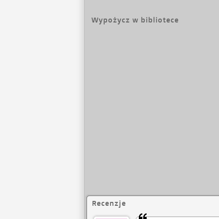
teraźniejszością. W
wybrzmiewają wyj
Wypożycz w bibliotece
Recenzje