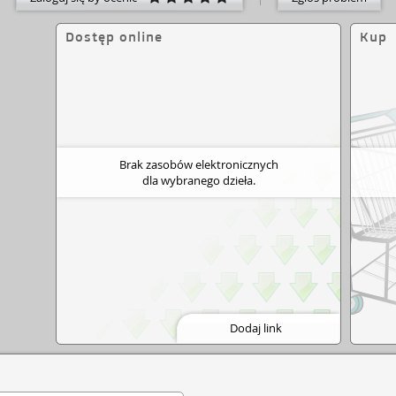
pisane w szerszy kontekst losy bohaterów
ątkowo mocnym echem.
Dostęp online
Kup
Brak zasobów elektronicznych
dla wybranego dzieła.
Dodaj link