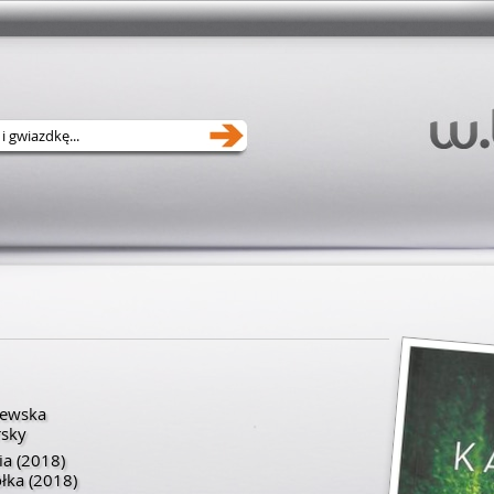
zewska
rsky
ia
(2018)
ółka
(2018)