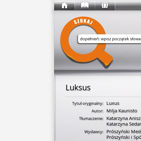
Wyszukaj w serwisie
Luksus
Luxus
Tytuł oryginalny:
Milja Kaunisto
Autor:
Katarzyna Anis
Tłumaczenie:
Katarzyna Seda
Prószyński Med
Wydawcy:
Prószyński i Sp