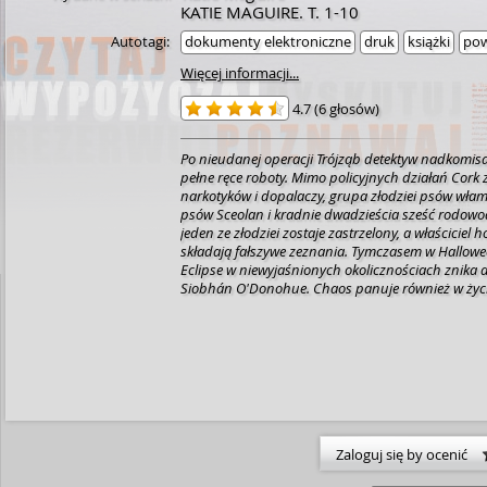
KATIE MAGUIRE. T. 1-10
Autotagi:
dokumenty elektroniczne
druk
książki
pow
Więcej informacji...
4.7
(
6 głosów
)
Po nieudanej operacji Trójząb detektyw nadkomis
pełne ręce roboty. Mimo policyjnych działań Cork 
narkotyków i dopalaczy, grupa złodziei psów włamu
psów Sceolan i kradnie dwadzieścia sześć rodowo
jeden ze złodziei zostaje zastrzelony, a właściciel h
składają fałszywe zeznania. Tymczasem w Hallow
Eclipse w niewyjaśnionych okolicznościach znika d
Siobhán O'Donohue.
Chaos panuje również w życi
Nękana poczuciem winy postanawia zaopiekować 
kochankiem i odkrywa, że łączące ich niegdyś, pł
wypaliło się. Jej relacje z zastępcą komendanta J
są napięte po tym, jak odkryła, że aby spłacić dłu
kochanka, O'Reilly pożyczał pieniądze od lokalne
Bobby'ego Quilty'ego.
Sytuacja komplikuje się jesz
zespołu Katie dołącza przystojny psi detektyw Cono
przewraca jej życie uczuciowe do góry nogami.
Zaloguj się by ocenić