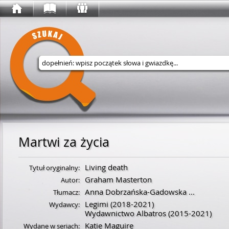
Wyszukaj w serwisie
Martwi za życia
Living death
Tytuł oryginalny:
Graham Masterton
Autor:
Anna Dobrzańska-Gadowska
...
Tłumacz:
Legimi
(2018-2021)
Wydawcy:
Wydawnictwo Albatros
(2015-2021)
Katie Maguire
Wydane w seriach: