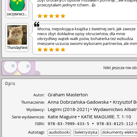
zbyt brutalnych opisów musiałam pominąć , ale książk
przeczytałam jednym tchem . 👍
zaczytanaczytajka
Mocna, niepokojąca książka z świetnej serii. Jak zawsze
nieco zbyt dokładne opisy okrucieństw, dla mnie
obrzydliwy wątek walk psów, bohaterka też wzbudza
mieszane uczucia swoimi wyborami partnerów, ale mi
ThursdayNext
czyta się jednym tchem.
Nikt jeszcze nie o
Opis
Graham Masterton
Autor:
Anna Dobrzańska-Gadowska
Krzysztof 
Tłumaczenie:
Legimi
(2018-2021)
Wydawnictwo Albat
Wydawcy:
Katie Maguire
KATIE MAGUIRE. T. 1-10
Serie wydawnicze:
ISBN:
978-83-7999-433-5
978-83-8125-112-
Autotagi:
audiobooki
beletrystyka
dokumenty elektro