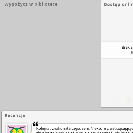
Wypożycz w bibliotece
Dostęp onli
Brak 
d
Recenzje
Kolejna , znakomita część serii. Niektóre z wstrząsającyc