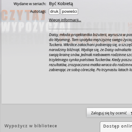
Być Kobietą
Wydane w seriach:
Autotagi:
druk
powieści
Więcej informacji...
Daisy, młoda projektantka biżuterii, wyrusza w p
do Wyoming. Tam spotyka mężczyznę swego życia
Tuckera. Wkrótce zakochani pobierają się, a szczę
narodziny bliźniąt. Wydaje się, że Daisy odnalazła
swoją krainę snów. Jednak niebawem rodzinne szcz
trzyletniego synka państwa Tuckerów. Kiedy posz
rezultatów, zrozpaczona matka wraca do rodzinne
zabierając ze sobą córeczkę. Po trzynastu latach lo
którym przeżyła najszczęśliwsze i najtragiczniejsze
Daisy znowu uwierzy w miłość, ale czy to wystarczy 
odnaleźć szczęście...
Zaloguj się by ocenić
Wypożycz w bibliotece
Dostęp onli