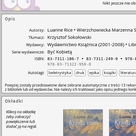
Nikt jeszcze nie o
Opis
Luanne Rice
Wierzchowiecka Marzenna 
Autorzy:
Krzysztof Sokołowski
Tłumacz:
Wydawnictwo Książnica
(2001-2008)
Lib
Wydawcy:
Być Kobietą
Serie wydawnicze:
ISBN:
83-7311-186-7
83-7311-249-9
978-
978-83-71322-950-0
Autotagi:
beletrystyka
druk
epika
książki
literatur
Powyżej zostały przedstawione dane zebrane automatycznie z treści 13 rekor
z bibliotek lub od wydawców. Nie należy ich traktować jako opisu jednego ko
Okładki
Kliknij na okładkę
żeby zobaczyć
powiększenie lub
dodać ją na regał.