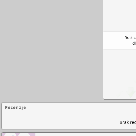
Brak 
d
Recenzje
Brak rec