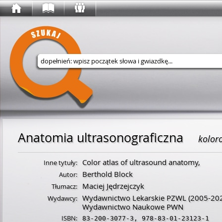
Wyszukaj w serwisie
Anatomia ultrasonograficzna
kolor
Color atlas of ultrasound anatomy,
Inne tytuły:
Berthold Block
Autor:
Maciej Jędrzejczyk
Tłumacz:
Wydawnictwo Lekarskie PZWL
(2005-20
Wydawcy:
Wydawnictwo Naukowe PWN
ISBN:
83-200-3077-3
,
978-83-01-23123-1