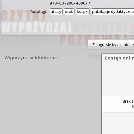
978-83-200-4600-7
Autotagi:
atlasy
druk
książki
publikacje dydaktyczne
Zaloguj się by ocenić
Wypożycz w bibliotece
Dostęp onli
Brak 
d