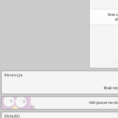
Brak 
d
Recenzje
Brak rec
Nikt jeszcze nie o
Okładki