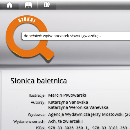
Wyszukaj w serwisie
Słonica baletnica
Marcin Piwowarski
Ilustracje:
Katarzyna Vanevska
Autorzy:
Katarzyna Weronika Vanevska
Agencja Wydawnicza Jerzy Mostowski
(2
Wydawca:
Ach, te zwierzaki!
Wydane w seriach:
ISBN:
978-83-8036-360-1
,
978-83-8181-369-