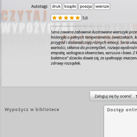
Autotagi:
druk
książki
poezja
wiersze
5.0
Seria zawiera zabawnie ilustrowane wierszyki prz
historyjki o pełnych temperamentu zwierzakach, k
przygód i doświadczają różnych emocji. Seria uk
wartości, skłania do przemyśleń, rozwija wyobraźni
empatię, wzbogaca słownictwo, wzrusza i bawi. Z k
baletnica” dziecko dowie się, że spełniając marze
zdrowy rozsądek.
Zaloguj się by ocenić
Wypożycz w bibliotece
Dostęp onli