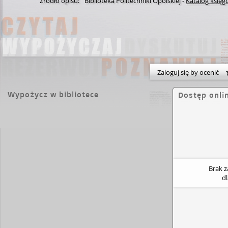
Źródło opisu:
Biblioteka Politechniki Opolskiej
-
Katalog księg
Zaloguj się by ocenić
Wypożycz w bibliotece
Dostęp onli
Brak 
d