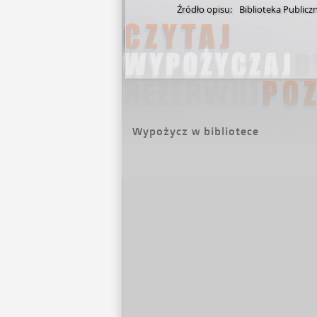
Źródło opisu:
Biblioteka Public
Wypożycz w bibliotece