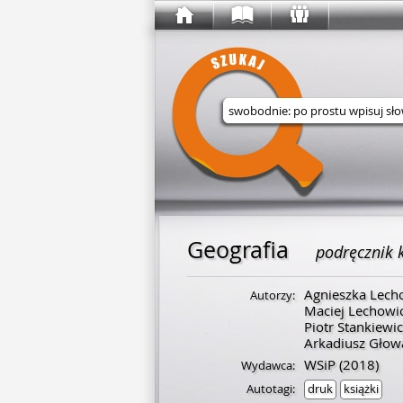
Wyszukaj w serwisie
Geografia
podręcznik k
Agnieszka Lech
Autorzy:
Maciej Lechowi
Piotr Stankiewi
Arkadiusz Głow
WSiP
(2018)
Wydawca:
Autotagi:
druk
książki