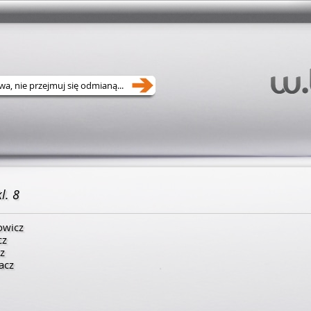
l. 8
owicz
cz
cz
acz