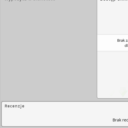
Brak 
d
Recenzje
Brak rec