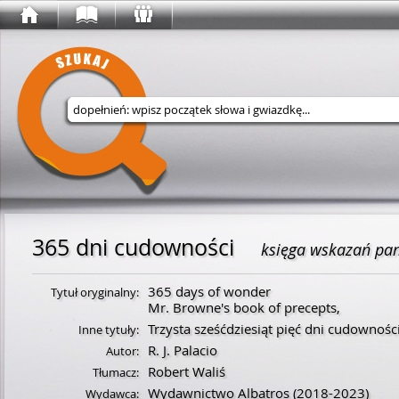
Wyszukaj w serwisie
365 dni cudowności
księga wskazań pa
365 days of wonder
Tytuł oryginalny:
Mr. Browne's book of precepts,
Trzysta sześćdziesiąt pięć dni cudownośc
Inne tytuły:
R. J. Palacio
Autor:
Robert Waliś
Tłumacz:
Wydawnictwo Albatros
(2018-2023)
Wydawca: