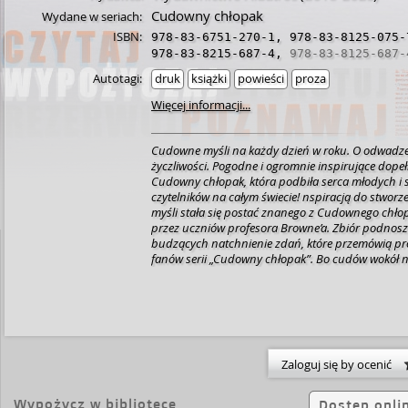
Cudowny chłopak
Wydane w seriach:
ISBN:
978-83-6751-270-1
,
978-83-8125-075-
978-83-8215-687-4
,
978-83-8125-687-
Autotagi:
druk
książki
powieści
proza
Więcej informacji...
Cudowne myśli na każdy dzień w roku. O odwadze, 
życzliwości. Pogodne i ogromnie inspirujące dopełn
Cudowny chłopak, która podbiła serca młodych i 
czytelników na całym świecie! nspiracją do stworze
myśli stała się postać znanego z Cudownego chło
przez uczniów profesora Browne’a. Zbiór podnos
budzących natchnienie zdań, które przemówią pro
fanów serii „Cudowny chłopak”. Bo cudów wokół n
wiele!
Zaloguj się by ocenić
Wypożycz w bibliotece
Dostęp onli