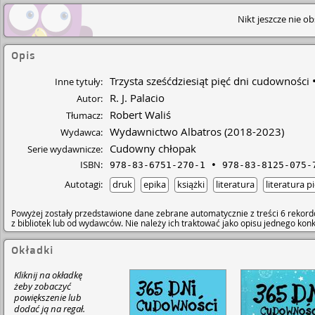
Nikt jeszcze nie o
Opis
Trzysta sześćdziesiąt pięć dni cudowności
Inne tytuły:
R. J. Palacio
Autor:
Robert Waliś
Tłumacz:
Wydawnictwo Albatros
(2018-2023)
Wydawca:
Cudowny chłopak
Serie wydawnicze:
ISBN:
978-83-6751-270-1
978-83-8125-075-
Autotagi:
druk
epika
książki
literatura
literatura p
Powyżej zostały przedstawione dane zebrane automatycznie z treści 6 rekord
z bibliotek lub od wydawców. Nie należy ich traktować jako opisu jednego ko
Okładki
Kliknij na okładkę
żeby zobaczyć
powiększenie lub
dodać ją na regał.