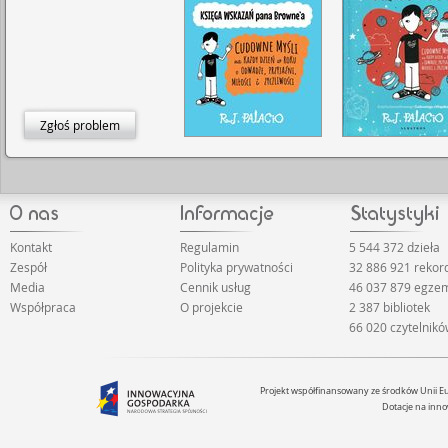
Zgłoś problem
Kontakt
Regulamin
5 544 372 dzieła
Zespół
Polityka prywatności
32 886 921 reko
Media
Cennik usług
46 037 879 egze
Współpraca
O projekcie
2 387 bibliotek
66 020 czytelnik
Projekt współfinansowany ze środków Unii 
Dotacje na inno