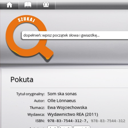
Wyszukaj w serwisie
Pokuta
Som ska sonas
Tytuł oryginalny:
Olle Lönnaeus
Autor:
Ewa Wojciechowska
Tłumacz:
Wydawnictwo REA
(2011)
Wydawca:
ISBN:
978-83-7544-312-7
,
978-83-7544-312