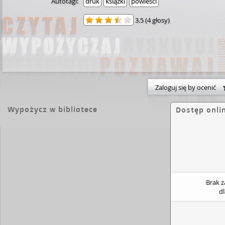
Autotagi:
druk
książki
powieści
3.5
(
4 głosy
)
Zaloguj się by ocenić
Wypożycz w bibliotece
Dostęp onli
Brak 
d