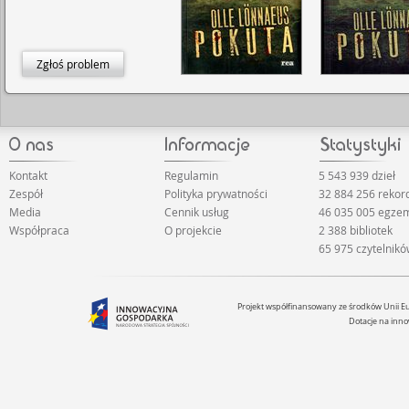
Zgłoś problem
Kontakt
Regulamin
5 543 939 dzieł
Zespół
Polityka prywatności
32 884 256 reko
Media
Cennik usług
46 035 005 egze
Współpraca
O projekcie
2 388 bibliotek
65 975 czytelnik
Projekt współfinansowany ze środków Unii 
Dotacje na inno