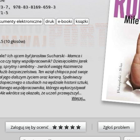
73-7
,
978-83-8169-659-3
71-5
umenty elektroniczne
druk
e-booki
książki
.5
(
10 głosów
)
lie? Ich ojcem był Jarosław Sucharski - kłamca i
pca czy tajny współpracownik?
Dziesięcioletni Jarek
ny, sprytny i ambitny - zwrócił uwagę Kazimierza
służb bezpieczeństwa. Ten wziął chłopca pod swoje
ał jego dalszym życiem oraz karierą. Spełniwszy
piecznego o studiach na wydziale historii sztuki,
danego współpracownika, którego wykorzystywał
Ale wkrótce się okazało, że uczeń przewyższył
Sucharski, zręcznie poruszając się w realiach
Więcej...
ski, wkracza w niebezpieczny świat czarnego rynku,
sztuki, fałszerzy obrazów, handlarzy złotem i
em przenosi swoje interesy na arenę europejską.
1988) - znana autorka cyklu powieści
ii 5" i wielu innych powraca w prequelu serii.
Zaloguj się by ocenić
Zgłoś problem
t, natury i dobrego jedzenia. Kocha jazdę konną i
y nie polubi kawy i hipokryzji. Zawsze będzie