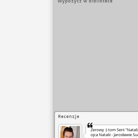
Wypożycz w bibliotece
podążać za swoimi
Recenzje
Zerowy :) tom Serii "Natali
ojca Natalii - Jarosławie 