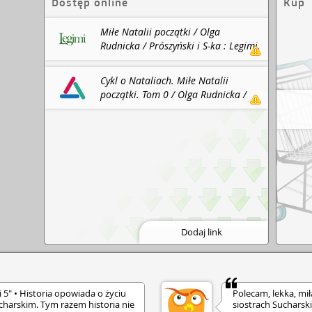
 marzeniami.
Dostęp online
Kup
Miłe Natalii początki / Olga
Rudnicka / Prószyński i S-ka : Legimi,
2024.
Cykl o Nataliach. Miłe Natalii
początki. Tom 0 / Olga Rudnicka /
Prószyński Media : ebookpoint
BIBLIO, 2019.
Dodaj link
i 5" • Historia opowiada o życiu
Polecam, lekka, miła
Sucharskim. Tym razem historia nie
siostrach Sucharski