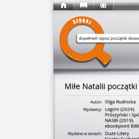
Wyszukaj w serwisie
Miłe Natalii początki
Olga Rudnicka
Autor:
Legimi
(2024)
Wydawcy:
Prószyński i Sp
NASBI
(2019)
ebookpoint BIB
Duże Litery
Wydane w seriach:
Siostry Suchars