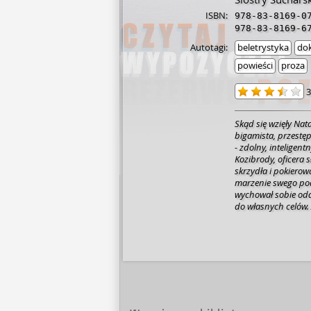
ISBN:
978-83-8169-0
978-83-8169-6
Autotagi:
beletrystyka
dok
powieści
proza
3
Skąd się wzięły Nata
bigamista, przestę
- zdolny, inteligent
Kozibrody, oficera 
skrzydła i pokierow
marzenie swego podo
wychował sobie od
do własnych celów.
mistrza…
Jarosław 
socjalistycznej Pol
przemytników dzieł 
brylantami. Niebaw
Olga Rudnicka (ur. 
sensacyjnych "Natal
Miłośniczka zwierzą
dobrą książkę. Nigd