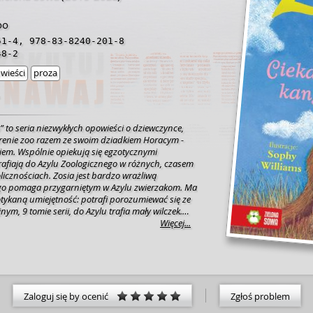
oo
51-4
,
978-83-8240-201-8
48-2
wieści
proza
oo” to seria niezwykłych opowieści o dziewczynce,
erenie zoo razem ze swoim dziadkiem Horacym -
em. Wspólnie opiekują się egzotycznymi
trafiają do Azylu Zoologicznego w różnych, czasem
icznościach. Zosia jest bardzo wrażliwą
ego pomaga przygarniętym w Azylu zwierzakom. Ma
tykaną umiejętność: potrafi porozumiewać się ze
nym, 9 tomie serii, do Azylu trafia mały wilczek.
 być bardzo nieszczęśliwy i osamotniony. Czy Zosi
Więcej...
howi i sprawić, by poczuł się szczęśliwy?
Zaloguj się by ocenić
Zgłoś problem