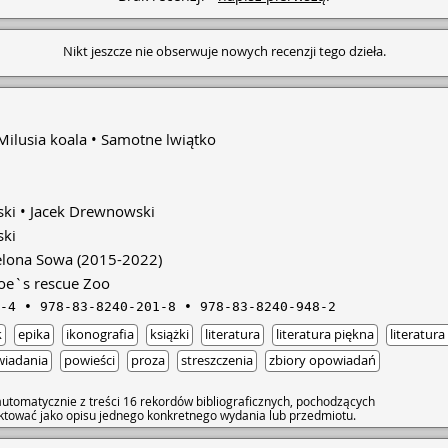
Nikt jeszcze nie obserwuje nowych recenzji tego dzieła.
Milusia koala
Samotne lwiątko
ski
Jacek Drewnowski
ski
elona Sowa
(2015-2022)
oe`s rescue Zoo
-4
978-83-8240-201-8
978-83-8240-948-2
k
epika
ikonografia
książki
literatura
literatura piękna
literatur
iadania
powieści
proza
streszczenia
zbiory opowiadań
utomatycznie z treści 16 rekordów bibliograficznych, pochodzących
raktować jako opisu jednego konkretnego wydania lub przedmiotu.