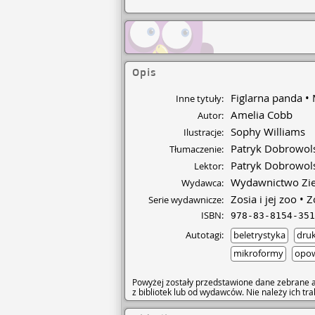
Opis
Figlarna panda
Inne tytuły:
Amelia Cobb
Autor:
Sophy Williams
Ilustracje:
Patryk Dobrowol
Tłumaczenie:
Patryk Dobrowol
Lektor:
Wydawnictwo Zi
Wydawca:
Zosia i jej zoo
Z
Serie wydawnicze:
ISBN:
978-83-8154-351
Autotagi:
beletrystyka
dru
mikroformy
opow
Powyżej zostały przedstawione dane zebrane a
z bibliotek lub od wydawców. Nie należy ich t