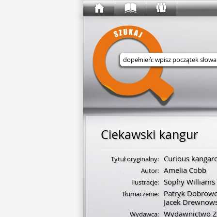
Wyszukaj w serwisie
Ciekawski kangur
Curious kangar
Tytuł oryginalny:
Amelia Cobb
Autor:
Sophy Williams
Ilustracje:
Patryk Dobrowo
Tłumaczenie:
Jacek Drewnows
Wydawnictwo Z
Wydawca: