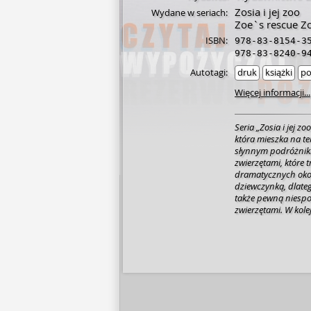
Zosia i jej zoo
Wydane w seriach:
Zoe`s rescue Z
ISBN:
978-83-8154-3
978-83-8240-9
Autotagi:
druk
książki
po
Więcej informacji...
Seria „Zosia i jej z
która mieszka na t
słynnym podróżniki
zwierzętami, które 
dramatycznych okol
dziewczynką, dlat
także pewną niespo
zwierzętami. W kolej
Zwierzak wydaje się
uda się pomóc maluc