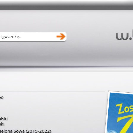
oo
lski
ki
ielona Sowa
(2015-2022)