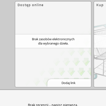
Dostęp online
Kup
Brak zasobów elektronicznych
dla wybranego dzieła.
Dodaj link
Brak recenzji -
napisz pierwszą
.