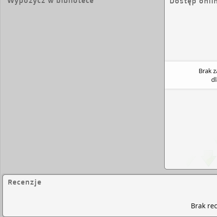
Wypożycz w bibliotece
Dostęp onli
Brak 
d
Recenzje
Brak rec