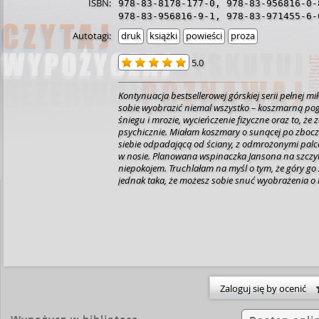
ISBN:
978-83-8178-177-0
,
978-83-956816-0-
978-83-956816-9-1
,
978-83-971455-6-
Autotagi:
druk
książki
powieści
proza
5.0
Kontynuacja bestsellerowej górskiej serii pełnej miłości. „Pot
sobie wyobrazić niemal wszystko – koszmarną po
śniegu i mrozie, wycieńczenie fizyczne oraz to, że z
psychicznie. Miałam koszmary o sunącej po zbocz
siebie odpadającą od ściany, z odmrożonymi palc
w nosie. Planowana wspinaczka Jansona na szczyt
niepokojem. Truchlałam na myśl o tym, że góry go 
jednak taka, że możesz sobie snuć wyobrażenia o n
przyszłości – gdybać, planować, śnić, zakładać hi
rozwiązania, a twoje cholerne życie i tak ma włas
ciebie…” – Julka. Czy Julce i Jeremiemu uda się pokonać własne
ograniczenia i zrealizować wyznaczone cele? Czy z
wzajemnemu przyciąganiu, które może zrujnować 
Zabawne dialogi, rozpalające zmysły sceny, zachw
górskie… I emocjonujący finał, którego absolutnie 
Zaloguj się by ocenić