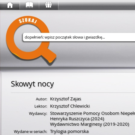
Wyszukaj w serwisie
Skowyt nocy
Krzysztof Zajas
Autor:
Krzysztof Chlewicki
Lektor:
Stowarzyszenie Pomocy Osobom Niepeł
Wydawcy:
Henryka Ruszczyca
(2024)
Wydawnictwo Marginesy
(2019-2020)
Trylogia pomorska
Wydane w seriach: