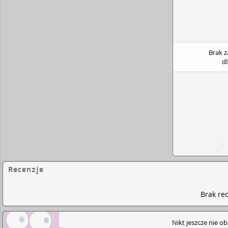
Brak 
d
Recenzje
Brak rec
Nikt jeszcze nie o