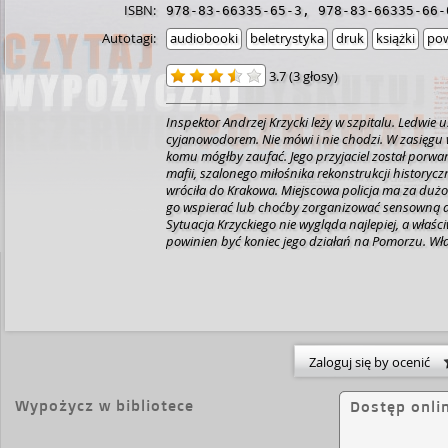
ISBN:
978-83-66335-65-3
,
978-83-66335-66-
Autotagi:
audiobooki
beletrystyka
druk
książki
pow
3.7
(
3 głosy
)
Inspektor Andrzej Krzycki leży w szpitalu. Ledwie 
cyjanowodorem. Nie mówi i nie chodzi. W zasięgu
komu mógłby zaufać. Jego przyjaciel został porwa
mafii, szalonego miłośnika rekonstrukcji history
wróciła do Krakowa. Miejscowa policja ma za duż
go wspierać lub choćby zorganizować sensowną 
Sytuacja Krzyckiego nie wygląda najlepiej, a właściw
powinien być koniec jego działań na Pomorzu.
Wła
zaczyna się pasjonująca historia. Krzycki ucieka.
ciemność tropem zaginionego przyjaciela, czując
prześladowców. Towarzyszy mu jedyna wierna part
Inspektor ściga i jest ścigany. Piekielną drogę ośw
światła turbin wiatrowych, a za muzyczne tło robi 
takiej scenerii może się wydarzyć w zasadzie wszy
trylogii pomorskiej Krzysztof Zajas znowu podno
Zaloguj się by ocenić
działania bohaterów i skomplikowane relacje międz
do szalonego finału, w którym każdy na swój sp
Wypożycz w bibliotece
Dostęp onli
rachunków. Te jednak mają to do siebie, że nigdy 