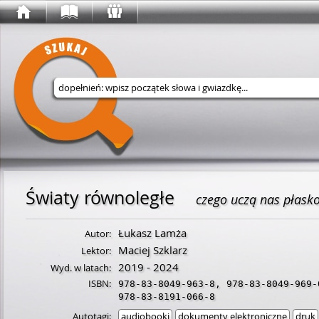
Wyszukaj w serwisie
Światy równoległe
czego uczą nas płask
Łukasz Lamża
Autor:
Maciej Szklarz
Lektor:
2019 - 2024
Wyd. w latach:
ISBN:
978-83-8049-963-8
,
978-83-8049-969-
978-83-8191-066-8
Autotagi:
audiobooki
dokumenty elektroniczne
druk