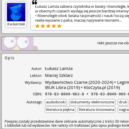
Łukasz Lamża zabiera czytelnika w światy równoległe, 
w obecnych czasach wydają się jeszcze bardziej intens
• Równolegle obok świata racjonalność i nauki toczą się
realia wyssane z palca, inaczej nazywane teoriami
d.w.karolak
spiskowymi. • Oczywiści Lamża skrupulatnie i nie szczę
dobrego humoru obala fundamenty spiskowców i obn
ich absurdalne argumenty. • Świetna lektura! Można te
polecać dziadersom!
Nikt jeszcze nie o
Opis
Łukasz Lamża
Autor:
Maciej Szklarz
Lektor:
Wydawnictwo Czarne
(2020-2024)
Legim
Wydawcy:
IBUK Libra
(2019)
KtoCzyta.pl
(2019)
ISBN:
978-83-8049-963-8
978-83-8049-969-
Autotagi:
audiobooki
dokumenty elektroniczne
druk
literatura piękna
literatura stosowana
nagra
Powyżej zostały przedstawione dane zebrane automatycznie z treści 30 rekor
z bibliotek lub od wydawców. Nie należy ich traktować jako opisu jednego ko