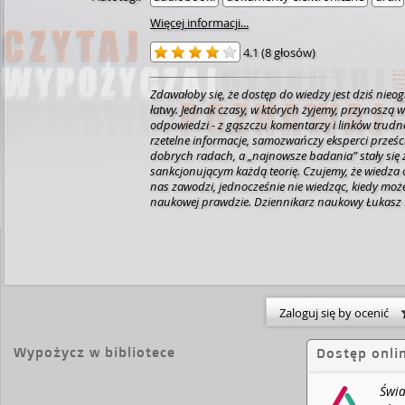
Więcej informacji...
4.1
(
8 głosów
)
Zdawałoby się, że dostęp do wiedzy jest dziś nieog
łatwy. Jednak czasy, w których żyjemy, przynoszą w
odpowiedzi - z gąszczu komentarzy i linków trud
rzetelne informacje, samozwańczy eksperci prześci
dobrych radach, a „najnowsze badania” stały się 
sankcjonującym każdą teorię. Czujemy, że wiedza 
nas zawodzi, jednocześnie nie wiedząc, kiedy mo
naukowej prawdzie. Dziennikarz naukowy Łukasz Lamża
brawurowo prowadzi nas przez krainę szarlataner
pseudonauki i szczyty teorii spiskowych. Wiedza i 
autora oraz próba zrozumienia oponentów składaj
fascynujący alfabet pseudonauki, a zmierzenie się
gorącymi zagadnieniami to świetny sposób na po
obiektywnej, naukowej prawdy. Antyszczepionkowcy - audiofilia
ekstremalna - chemtraile - homeopatia - irydologia
Zaloguj się by ocenić
młodoziemski - płaska Ziemia - radiestezja - strukt
pamięć wody - powiększanie piersi w hipnozie - w
Wypożycz w bibliotece
Dostęp onli
witaminy C - zaprzeczanie globalnemu ociepleniu
surowa woda.
Świa