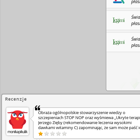
płas
różd
Maci
Świa
Czar
płas
różd
Wyda
Świa
płas
różd
Wyda
Recenzje
Obraża ogólnopolskie stowarzyszenie wiedzy o
szczepieniach STOP NOP oraz wyśmiewa „Ukryte terap
Jerzego Zięby (rekomendowanie leczenia wysokimi
dawkami witaminy C) zapominając, że sam może paść i
monikapikulik
ofiarą i potrzebować takiej terapii. Całkowity brak szac