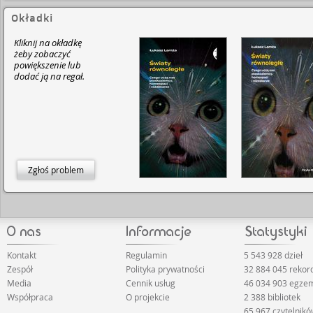
Okładki
Kliknij na okładkę
żeby zobaczyć
powiększenie lub
dodać ją na regał.
Zgłoś problem
Kontakt
Regulamin
5 543 928 dzieł
Zespół
Polityka prywatności
32 884 045 reko
Media
Cennik usług
46 034 903 egze
Współpraca
O projekcie
2 388 bibliotek
65 967 czytelnik