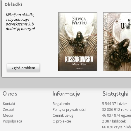
Okładki
Kliknij na okładkę
żeby zobaczyć
powiększenie lub
dodać ją na regał.
Zgłoś problem
Kontakt
Regulamin
5 544 371 dzieł
Zespół
Polityka prywatności
32 886 912 reko
Media
Cennik usług
46 037 874 egze
Współpraca
O projekcie
2 387 bibliotek
66 020 czytelnik