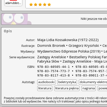
adam.dobrzanski75
Nikt jeszcze nie o
Opis
Maja Lidia Kossakowska
(1972-2022)
Autor:
Dominik Broniek
Grzegorz Krysiński
Ce
Ilustracje:
Wydawnictwo Edipresse Polska
(2019)
L
Wydawcy:
Zastępy Anielskie
Bestsellery Polskiej Fa
Serie wydawnicze:
Fabryka Słów
Zastępy Anielskie - Maja L
ISBN:
978-83-60505-44-1
978-83-60505-45-
978-83-7574-773-7
978-83-7574-957-
978-83-8117-413-8
978-83-89011-37-
Autotagi:
audiobooki
beletrystyka
dokumenty elektro
literatura
literatura piękna
nagrania
powie
Powyżej zostały przedstawione dane zebrane automatycznie z treści 48 rekor
z bibliotek lub od wydawców. Nie należy ich traktować jako opisu jednego ko