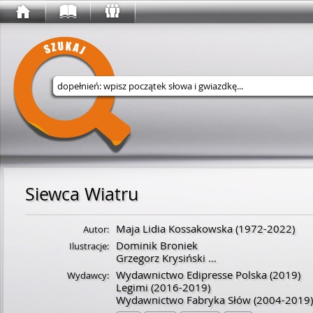
Wyszukaj w serwisie
Siewca Wiatru
Maja Lidia Kossakowska
(
1972
-
2022
)
Autor:
Dominik Broniek
Ilustracje:
Grzegorz Krysiński
...
Wydawnictwo Edipresse Polska
(2019)
Wydawcy:
Legimi
(2016-2019)
Wydawnictwo Fabryka Słów
(2004-2019)