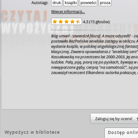
Autotagi:
druk
książki
powieści
proza
Więcej informacji...
4.3
(
15 głosów
)
Bóg umarł - stwierdził filozof. A może odszedł? - za
postawiła BezPańskie anielskie zastępy w obliczu
wydanie książki, w polskiej angelologicznej fantast
klasycznej. Zawiera opowiadania z "anielskiej serii”
Kossakowską na przestrzeni lat 2000-2003. Jej ani
ludzkie. Palą, piją, piorą się po pyskach, bywają 
niewyparzone gęby, cierpią "na samotność”, są p
zauważył recenzent Elkandera: autorka pokazuje, 
jest człowiek, który sięgnął po władzę. A fakt, że za
archaniołowie - aniołowie szczególnie umiłowani p
że stoczyć może się nawet najszlachetniejszy... A wszystko dlatego, że Pan,
stwarzając świat, zapowiedział ostateczną walkę z
Niego nie wie kiedy przyjdzie czas. A Pan odszedł.
utrzymują Jego nieobecność w tajemnicy. Czy nie z
Czy zdołają ocalić dzieło Pana i siebie samych pr
walczyć z Siewcą Wiatru bez Pana, gdy Abbadon, 
Zaloguj się by ocenić
Anioł Zagłady, bez Jego dotknięcia jest bezradny..
odrzuconych, Niebios i Otchłani. Jest tylko Dzieło 
Siewca Wiatru, nicość i pustka... I cień. Coraz bliżej.
Wypożycz w bibliotece
Dostęp onli