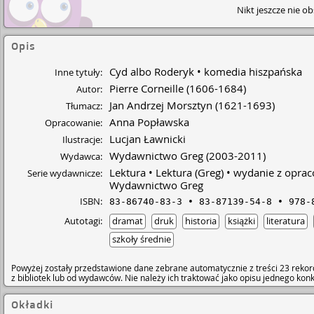
Nikt jeszcze nie o
Opis
Cyd albo Roderyk
komedia hiszpańska
Inne tytuły:
Pierre Corneille
(1606-1684)
Autor:
Jan Andrzej Morsztyn
(1621-1693)
Tłumacz:
Anna Popławska
Opracowanie:
Lucjan Ławnicki
Ilustracje:
Wydawnictwo Greg
(2003-2011)
Wydawca:
Lektura
Lektura (Greg)
wydanie z opra
Serie wydawnicze:
Wydawnictwo Greg
ISBN:
83-86740-83-3
83-87139-54-8
978-
Autotagi:
dramat
druk
historia
książki
literatura
szkoły średnie
Powyżej zostały przedstawione dane zebrane automatycznie z treści 23 rekor
z bibliotek lub od wydawców. Nie należy ich traktować jako opisu jednego ko
Okładki