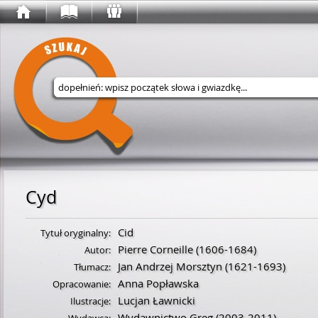
Wyszukaj w serwisie
Cyd
Cid
Tytuł oryginalny:
Pierre Corneille
(
1606
-
1684
)
Autor:
Jan Andrzej Morsztyn
(
1621
-
1693
)
Tłumacz:
Anna Popławska
Opracowanie:
Lucjan Ławnicki
Ilustracje:
Wydawnictwo Greg
(2003-2011)