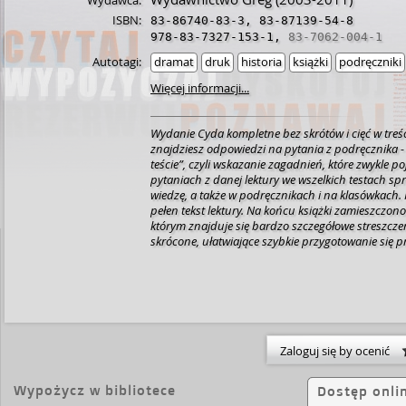
Wydawca:
ISBN:
83-86740-83-3
,
83-87139-54-8
978-83-7327-153-1
,
83-7062-004-1
Autotagi:
dramat
druk
historia
książki
podręczniki
Więcej informacji...
Wydanie Cyda kompletne bez skrótów i cięć w treś
znajdziesz odpowiedzi na pytania z podręcznika 
teście”, czyli wskazanie zagadnień, które zwykle po
pytaniach z danej lektury we wszelkich testach s
wiedzę, a także w podręcznikach i na klasówkach. 
pełen tekst lektury. Na końcu książki zamieszczon
którym znajduje się bardzo szczegółowe streszcze
skrócone, ułatwiające szybkie przygotowanie się pr
Opracowanie zawiera ponadto plan wydarzeń, wni
problematykę oraz szerokie charakterystyki bohat
książki]
Zaloguj się by ocenić
Wypożycz w bibliotece
Dostęp onli