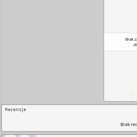
Brak 
d
Recenzje
Brak rec