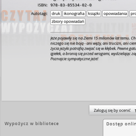
ISBN:
978-83-85534-02-0
Autotagi:
druk
ikonografia
książki
opowiadania
pr
zbiory opowiadań
Jeże pojawiły się na Ziemi 15 milionów lat temu. Ch
niczego się nie boją - ani węży, ani trucizn, ani ci
życia jeżyki potrafią zwijać się w kłębek. Pewne gat
igiełek, a bronią się przed wrogami, wydzielając 
Poznajcie sympatyczne jeże!
Zaloguj się by ocenić
Wypożycz w bibliotece
Dostęp onli