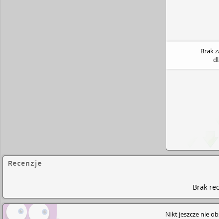
Brak 
d
Recenzje
Brak rec
Nikt jeszcze nie o