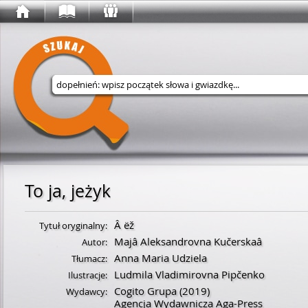
Wyszukaj w serwisie
To ja, jeżyk
Â ëž
Tytuł oryginalny:
Majâ Aleksandrovna Kučerskaâ
Autor:
Anna Maria Udziela
Tłumacz:
Ludmila Vladimirovna Pipčenko
Ilustracje:
Cogito Grupa
(2019)
Wydawcy:
Agencja Wydawnicza Aga-Press