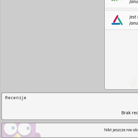
Janu
Ostr
: Le
Jest
Janu
Ostr
Lite
202
Recenzje
Brak rec
Nikt jeszcze nie o