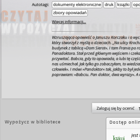
Autotagi:
dokumenty elektroniczne
druk
książki
opo
zbiory opowiadań
Więcej informacji...
Wzruszająca opowieść o Januszu Korczaku i o wy
który stworzył z myślą o dzieciach.
„Na ulicy Krochm
budynek z tablicą »Dom Sierot«. I tam Frania po r
Panadoktora. Stał przed głównym wejściem i czekał 
przywitać. Babcia, gdy to opowiada, a lubi tę częś
nas uśmiechał. Jak tylko go zobaczyłam, to wiedzi
człowiek«. I mówi »Pandoktor« tak, jakby to był jede
poprawiam: »Babciu. Pan doktor, dwa wyrazy«. A on
jako dziecko tak się do niego zwracała, bo tak mów
»Pandoktor«. I tak już zostanie”.
Zaloguj się by ocenić
Wypożycz w bibliotece
Dostęp onli
Jest