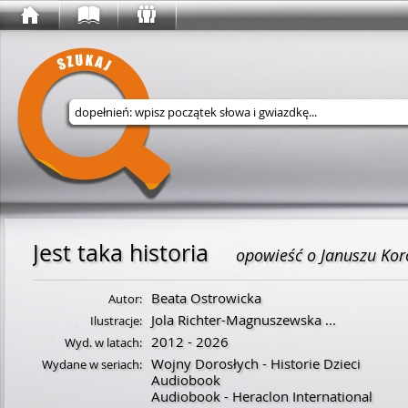
Wyszukaj w serwisie
Jest taka historia
opowieść o Januszu Kor
Beata Ostrowicka
Autor:
Jola Richter-Magnuszewska
...
Ilustracje:
2012 - 2026
Wyd. w latach:
Wojny Dorosłych - Historie Dzieci
Wydane w seriach:
Audiobook
Audiobook - Heraclon International