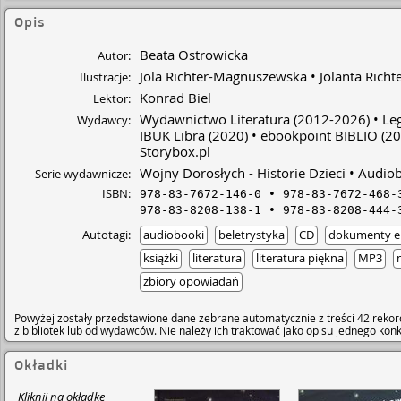
Opis
Beata Ostrowicka
Autor:
Jola Richter-Magnuszewska
Jolanta Rich
Ilustracje:
Konrad Biel
Lektor:
Wydawnictwo Literatura
(2012-2026)
Le
Wydawcy:
IBUK Libra
(2020)
ebookpoint BIBLIO
(20
Storybox.pl
Wojny Dorosłych - Historie Dzieci
Audio
Serie wydawnicze:
ISBN:
978-83-7672-146-0
978-83-7672-468-
978-83-8208-138-1
978-83-8208-444-
Autotagi:
audiobooki
beletrystyka
CD
dokumenty el
książki
literatura
literatura piękna
MP3
zbiory opowiadań
Powyżej zostały przedstawione dane zebrane automatycznie z treści 42 rekor
z bibliotek lub od wydawców. Nie należy ich traktować jako opisu jednego ko
Okładki
Kliknij na okładkę