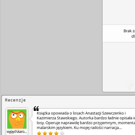
Brak 
d
Recenzje
Książka opowiada o losach Anastazji Szewczenko i
Kazimierza Stawskiego. Autorka bardzo ładnie opisała i
losy. Operuje naprawdę bardzo przyjemnym, moment
malarskim językiem. Ku mojej radości narracja
wypych.karolina89
trzecioosobowa, ukazana z dwóch perspektyw, dopóki,