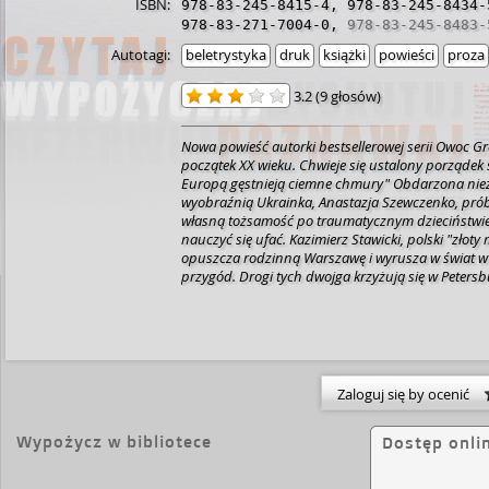
ISBN:
978-83-245-8415-4
,
978-83-245-8434-
978-83-271-7004-0
,
978-83-245-8483-
Autotagi:
beletrystyka
druk
książki
powieści
proza
3.2
(
9 głosów
)
Nowa powieść autorki bestsellerowej serii Owoc Gr
początek XX wieku. Chwieje się ustalony porządek
Europą gęstnieją ciemne chmury" Obdarzona nie
wyobraźnią Ukrainka, Anastazja Szewczenko, pró
własną tożsamość po traumatycznym dzieciństwie
nauczyć się ufać. Kazimierz Stawicki, polski "złoty 
opuszcza rodzinną Warszawę i wyrusza w świat 
przygód. Drogi tych dwojga krzyżują się w Petersb
spełnionych snów i upojnych białych nocy. Anastaz
są jak ogień i woda. Dzieli ich wszystko " narodow
przekonania, doświadczenia - a mimo to dają się p
miłości. Wkrótce nastaje czas rewolucji, a demony 
domagają się zemsty. Czy w świecie zwalczających si
jeszcze nadzieja na prawdziwe uczucie? Wiatr ze
Zaloguj się by ocenić
białych nocy to epicka powieść dla wielbicieli Anny
Doktora Żywago.
Wypożycz w bibliotece
Dostęp onli