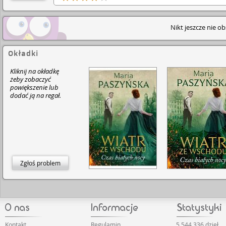
dopóty bohaterowie nie zaczynają działać razem. Bard
podoba mi się początek, w którym autorka ukazuje
dzieciństwo bohaterów. Jak dla mnie, autorka opisała t
Nikt jeszcze nie o
losy w bardzo interesujący sposób. Podoba mi się równ
dynamizm akcji pod sam koniec. Środek przespałam.
Zwykle daje wyższe oceny, ale Wiatrowi ze wchodu dam
gwiazdek nie dlatego, że mi się ta pozycja spodobała m
Okładki
przez sposób pisania autorki. Historia Anastazji i
Kazimierza, jest opisana świetnie. Ujęłam gwiazdkę bard
Kliknij na okładkę
przez moje spaczone gusta, albo to, że ostatnio przesi
żeby zobaczyć
bardziej brutalnymi i krwawymi historiami fantasy,
powiększenie lub
darkfantasy, horror itd. Dla osoby wrażliwej jest to idea
dodać ją na regał.
pozycja. Opowiada o miłości, przyjaźni i o tym, jak pog
polityczne mogą łączyć lub dzielić ludzi w czasach
Bolszewickich. Polecam.
Zgłoś problem
Kontakt
Regulamin
5 544 336 dzieł