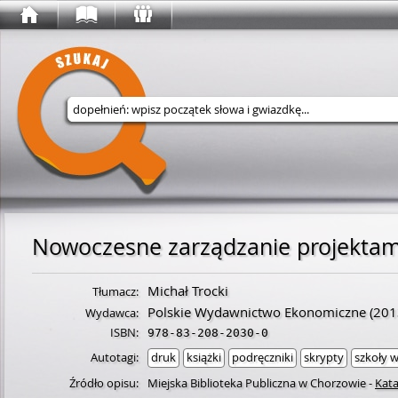
Wyszukaj w serwisie
Nowoczesne zarządzanie projektam
Michał Trocki
Tłumacz:
Polskie Wydawnictwo Ekonomiczne
(201
Wydawca:
ISBN:
978-83-208-2030-0
Autotagi:
druk
książki
podręczniki
skrypty
szkoły 
Źródło opisu:
Miejska Biblioteka Publiczna w Chorzowie
-
Kata