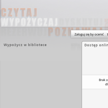
Zaloguj się by ocenić
Wypożycz w bibliotece
Dostęp onli
Brak 
d