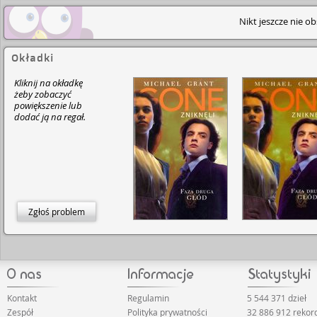
Nikt jeszcze nie o
Okładki
Kliknij na okładkę
żeby zobaczyć
powiększenie lub
dodać ją na regał.
Zgłoś problem
Kontakt
Regulamin
5 544 371 dzieł
Zespół
Polityka prywatności
32 886 912 reko