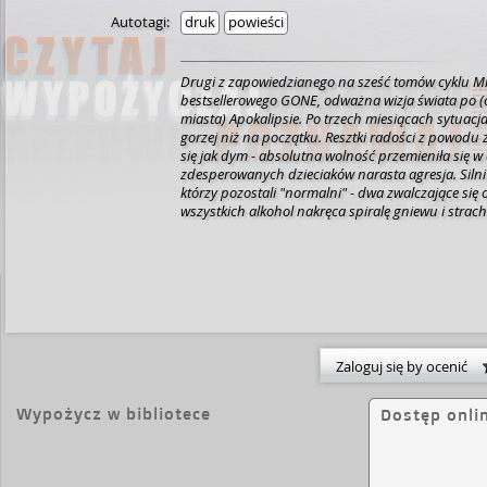
Autotagi:
druk
powieści
Drugi z zapowiedzianego na sześć tomów cyklu M
bestsellerowego GONE, odważna wizja świata po (
miasta) Apokalipsie. Po trzech miesiącach sytuacja w ETAPIE wygląda jeszcze
gorzej niż na początku. Resztki radości z powodu 
się jak dym - absolutna wolność przemieniła się 
zdesperowanych dzieciaków narasta agresja. Silni i
którzy pozostali "normalni" - dwa zwalczające się
wszystkich alkohol nakręca spiralę gniewu i strac
nawet McDonalds nie ma już zapasów... Nadchodzi pora G
coś więcej niż potrzeba fizyczna. Istnieją różne r
Temple, opiekun Perdido Beach musi zmagać się n
problemami ciała. Coraz więcej dzieci zyskuje nad
zwierząt ulega mutacjom... Z dnia na dzień ETAP st
nieprzyjaznym miejscem. Coś przejmuje kontrolę 
strefy, coś pożera ich umysły. Również zamieszku
odczuwa rozdzierający głód. I za wszelką cenę pra
Zaloguj się by ocenić
Wypożycz w bibliotece
Dostęp onli