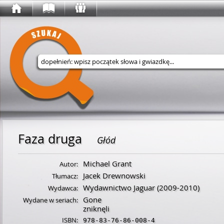
Wyszukaj w serwisie
Faza druga
Głód
Michael Grant
Autor:
Jacek Drewnowski
Tłumacz:
Wydawnictwo Jaguar
(2009-2010)
Wydawca:
Gone
Wydane w seriach:
zniknęli
ISBN:
978-83-76-86-008-4