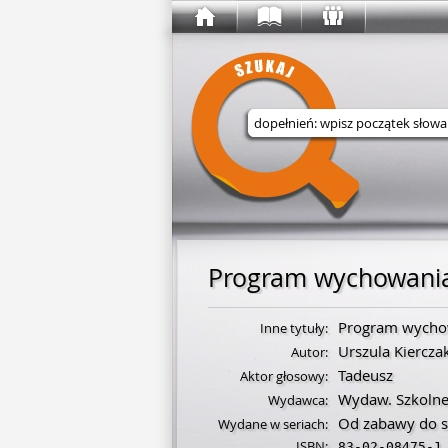
Wyszukaj w serwisie
Program wychowania 
Program wychowa
Inne tytuły:
Urszula Kiercza
Autor:
Tadeusz
Aktor głosowy:
Wydaw. Szkolne
Wydawca:
Od zabawy do sp
Wydane w seriach:
ISBN:
83-02-08475-1