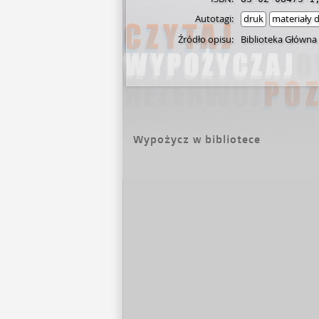
Autotagi:
druk
materiały 
Źródło opisu:
Biblioteka Główna
Wypożycz w bibliotece