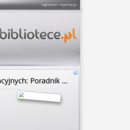
logowanie i rejestracja
acyjnych
:
Poradnik metodyczny : wychowanie fizyczne nauczanie zintegrowane : zabawa