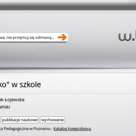
o" w szkole
ak-Łojewska
ański
publikacje naukowe
wychowanie
eka Pedagogiczna w Poznaniu
-
Katalog księgozbioru