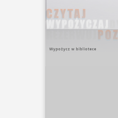
Wypożycz w bibliotece