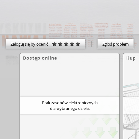
Zaloguj się by ocenić
Zgłoś problem
Dostęp online
Kup
Brak zasobów elektronicznych
dla wybranego dzieła.