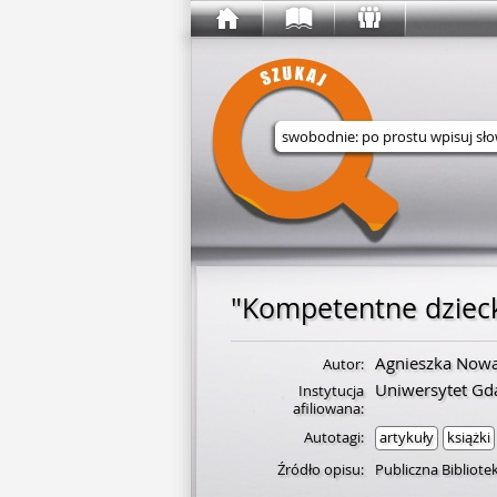
Wyszukaj w serwisie
"Kompetentne dzieck
Agnieszka Now
Autor:
Uniwersytet Gd
Instytucja
afiliowana:
Autotagi:
artykuły
książki
Źródło opisu:
Publiczna Bibliot