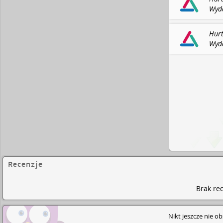
Wyda
BIBL
Hurt
Wyda
BIBL
Recenzje
Brak rec
Nikt jeszcze nie o