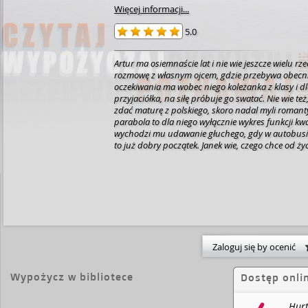
Więcej informacji...
5.0
Artur ma osiemnaście lat i nie wie jeszcze wielu rze
rozmowę z własnym ojcem, gdzie przebywa obecnie
oczekiwania ma wobec niego koleżanka z klasy i d
przyjaciółka, na siłę próbuje go swatać. Nie wie t
zdać maturę z polskiego, skoro nadal myli romant
parabola to dla niego wyłącznie wykres funkcji kwa
wychodzi mu udawanie głuchego, gdy w autobusie 
to już dobry początek.
Janek wie, czego chce od życi
matury z matematyki, chociaż z pewnością by nie 
który nie ignoruje jego istnienia, mniej żenujących
youtuberów, którzy wrzucają filmiki regularnie i za
zmechaconych swetrów, tak przy okazji. Przede ws
zwrócić na siebie uwagę jakiegoś miłego chłopaka. 
autobusie udaje głuchego i wcale nie wydaje się mi
Zaloguj się by ocenić
Wypożycz w bibliotece
Dostęp onli
Hurt