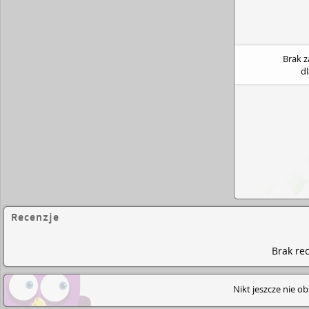
Brak 
d
Recenzje
Brak rec
Nikt jeszcze nie o