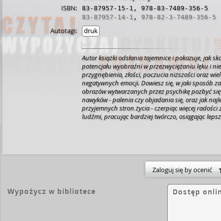
ISBN:
83-87957-15-1
,
978-83-7489-356-5
83-87957-14-1
,
978-82-3-7489-356-5
Autotagi:
druk
Autor książki odsłania tajemnice i pokazuje, jak sk
potencjału wyobraźni w przezwyciężaniu lęku i ni
przygnębienia, złości, poczucia niższości oraz wie
negatywnych emocji. Dowiesz się, w jaki sposób 
obrazów wytwarzanych przez psychikę pozbyć się
nawyków - palenia czy objadania się, oraz jak najle
przyjemnych stron życia - czerpiąc więcej radości 
ludźmi, pracując bardziej twórczo, osiągając lepsz
sporcie, czy poprawiając swoją komunikację ze św
zewnętrznym. Książka pokazuje, jak wykorzystyw
wyobraźni do zmiany swojego charakteru oraz po
Zaloguj się by ocenić
Wypożycz w bibliotece
Dostęp onli