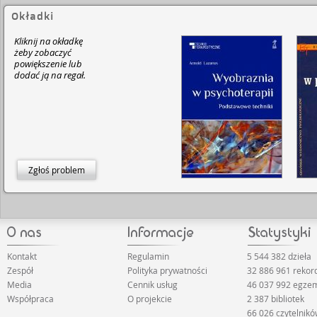
Okładki
Kliknij na okładkę
żeby zobaczyć
powiększenie lub
dodać ją na regał.
Zgłoś problem
Kontakt
Regulamin
5 544 382 dzieła
Zespół
Polityka prywatności
32 886 961 reko
Media
Cennik usług
46 037 992 egze
Współpraca
O projekcie
2 387 bibliotek
66 026 czytelnik