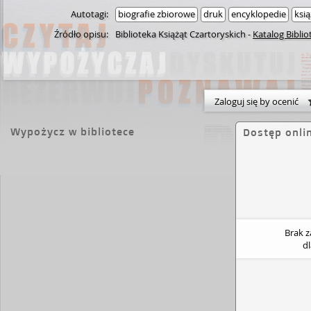
Autotagi:
biografie zbiorowe
druk
encyklopedie
ksią
Źródło opisu:
Biblioteka Książąt Czartoryskich
-
Katalog Biblio
Zaloguj się by ocenić
Wypożycz w bibliotece
Dostęp onli
Brak 
d