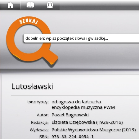
Wyszukaj w serwisie
Lutosławski
od ogniwa do łańcucha
Inne tytuły:
encyklopedia muzyczna PWM
Paweł Bagnowski
Autor:
Elżbieta Dziębowska
(
1929
-
2016
)
Redakcja:
Polskie Wydawnictwo Muzyczne
(2013)
Wydawca:
ISBN:
978-83-224-0954-1