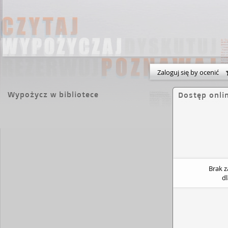
Zaloguj się by ocenić
Wypożycz w bibliotece
Dostęp onli
Brak 
d