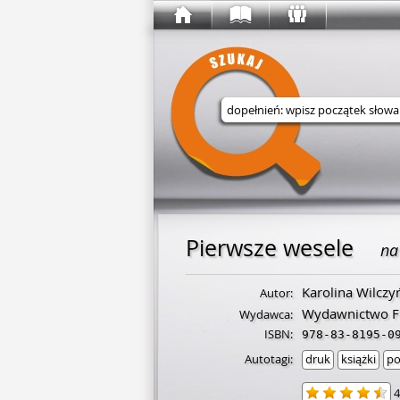
Wyszukaj w serwisie
Pierwsze wesele
na
Karolina Wilczy
Autor:
Wydawnictwo Fi
Wydawca:
ISBN:
978-83-8195-0
Autotagi:
druk
książki
po
4