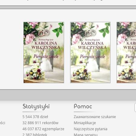
5 544 378 dzieł
Zaawansowane szukanie
ści
32 886 911 rekordów
Miniaplikacje
46 037 872 egzemplarze
Najczęstsze pytania
2 387 bibliotek
Mapa serwisu