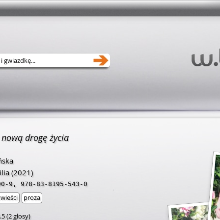
 nową drogę życia
ńska
lia
(2021)
90-9
,
978-83-8195-543-0
wieści
proza
.5
(
2 głosy
)