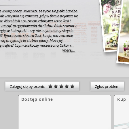
 w korporacji i twierdzi, że życie singielki bardzo
ak wszystko się zmienia, gdy w firmie pojawia się
ar Wierzbicki szturmem zdobywa serce Tosi i
 zacząć przygotowania do ślubu. Biała suknia z
yjęcie i obrączki – czy nie o tym marzy skrycie
upełnie
erwą przyjmuje te ślubne plany. Może jej
ię trafne? Czym zaskoczy narzeczoną Oskar i
ają ojciec sióstr i ciocia Hania? Czy Tosia
Więcej...
iele wzruszeń, będą łzy
 momenty, rodzinne tajemnice, nieoczekiwane
akujące zakończenia. Nie zabraknie też miłości, bo
u jest najważniejsza.
tac.pl/ksiazka/4955525/pierwsze-wesele]
Zaloguj się by ocenić
Zgłoś problem
Dostęp online
Kup