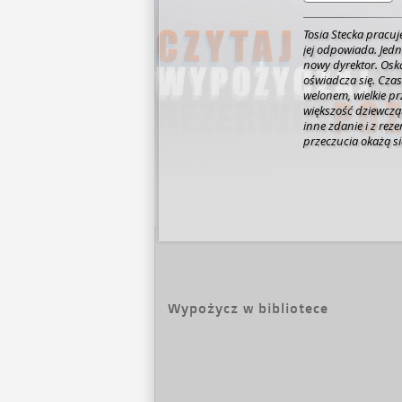
Tosia Stecka pracuje
jej odpowiada. Jedn
nowy dyrektor. Osk
oświadcza się. Czas
welonem, wielkie prz
większość dziewcząt? Tymczasem siostra Tosi, Łucja, ma z
inne zdanie i z rez
przeczucia okażą s
jaką tajemnicę ukryw
wkroczy na nową drogę życia? Czeka Cię w
szczęścia, zabawne
zwroty akcji i zask
przecież ona w życi
[https://lubimyczy
Wypożycz w bibliotece