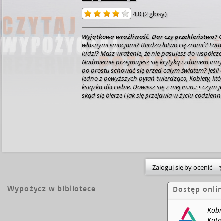
4.0
(
2 głosy
)
Wyjątkowa wrażliwość. Dar czy przekleństwo?
własnymi emocjami? Bardzo łatwo cię zranić? Fatal
ludzi? Masz wrażenie, że nie pasujesz do współcze
Nadmiernie przejmujesz się krytyką i zdaniem in
po prostu schować się przed całym światem?
Jeśl
jedno z powyższych pytań twierdząco,
Kobiety, kt
książka dla ciebie.
Dowiesz się z niej m.in.:
czym j
skąd się bierze i jak się przejawia w życiu codzien
kobiety czują za bardzo
jak zaakceptować swoją 
odetchnąć pełną piersią
czy wrażliwość może b
w jaki sposób pokierować swoją karierą, będąc ko
znaleźć miłość, czując za bardzo.
Psycholożka i p
Kucewicz zagadnienie wysokiej wrażliwości zna od
z osobami czującymi za bardzo. W swojej książce
kobietom, jak mogą o siebie zadbać, i uczy, jak cze
wyjątkowej cechy osobowości. Pokazuje, co zrobić,
Zaloguj się by ocenić
ekstrawertycznym, pełnym bodźców świecie.
Wypożycz w bibliotece
Dostęp onli
Kobi
Kata