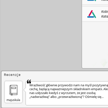
Wyda
BIBL
Kobi
Kata
Jamr
Wyda
BIBL
Recenzje
Wrażliwość głównie przywodzi nam na myśl pozytywn
cechę, będącą najważniejszym składnikiem empatii. Ale 
nas usłyszało kiedyś z wyrzutem, że jest osobą
„nadwrażliwą” albo „przewrażliwioną”? Ośmielę się
majuskula
stwierdzić, iż zapewne całkiem sporo. Tak to bywa, kilka
dodatkowych literek, a wyraz już zupełnie zmienia swoj