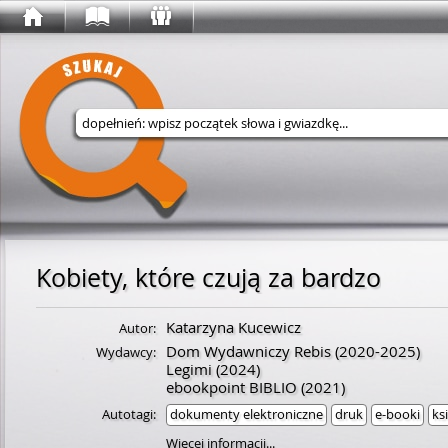
Wyszukaj w serwisie
Kobiety, które czują za bardzo
Katarzyna Kucewicz
Autor:
Dom Wydawniczy Rebis
(2020-2025)
Wydawcy:
Legimi
(2024)
ebookpoint BIBLIO
(2021)
Autotagi:
dokumenty elektroniczne
druk
e-booki
ks
Więcej informacji...