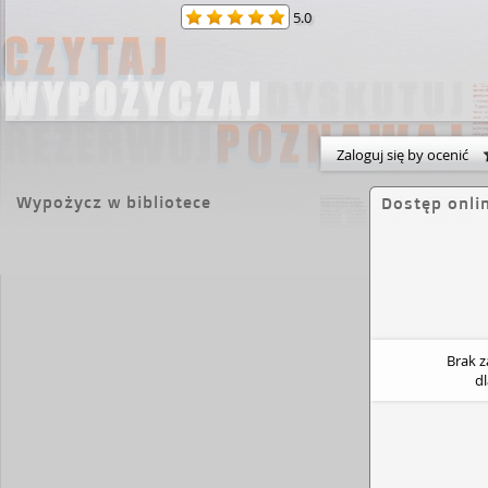
5.0
Zaloguj się by ocenić
Wypożycz w bibliotece
Dostęp onli
Brak 
d