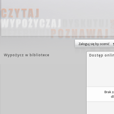
Zaloguj się by ocenić
Wypożycz w bibliotece
Dostęp onli
Brak 
d