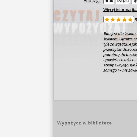
Autotagi:
druk
książki
op
Więcej informacji...
5
Tata jest dla świata
światem. Ojcowie n
tyle że wąsata. A jak człowiek staje się ojcem? Podobno „trzeba
przeczytać dużo ksi
podobną do boskiej” (Alessandr
opowieści o takich 
szkoły swojego synka
samego i – nie zawió
zapewnić córce godn
„Niektórzy nie wier
mojego taty!”. Niepotrzebna czapka policyjna czy hełm strażacki, żeby
tata został bohater
nim być. Codzienni
niejednego ojca, in
duchu. Może zastąp
pełnych teorii rodzicielskich. Krystian H
„Tatowanie”, dzienn
Wypożycz w bibliotece