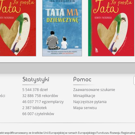
5 544 378 dzieł
Zaawansowane szukanie
ści
32 886 758 rekordów
Miniaplikacje
46 037 717 egzemplarzy
Najczęstsze pytania
2 387 bibliotek
Mapa serwisu
66 007 czytelników
jekt współfinansowany ze środków Unii Europejskiej w ramach Europejskiego Funduszu Rozwoju Regionaln