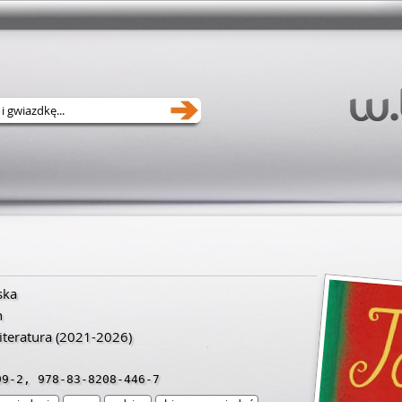
ska
h
teratura
(2021-2026)
99-2
,
978-83-8208-446-7