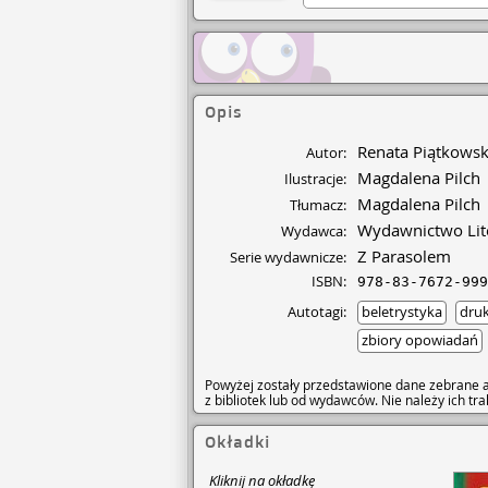
Opis
Renata Piątkows
Autor:
Magdalena Pilch
Ilustracje:
Magdalena Pilch
Tłumacz:
Wydawnictwo Lit
Wydawca:
Z Parasolem
Serie wydawnicze:
ISBN:
978-83-7672-999
Autotagi:
beletrystyka
dru
zbiory opowiadań
Powyżej zostały przedstawione dane zebrane a
z bibliotek lub od wydawców. Nie należy ich t
Okładki
Kliknij na okładkę