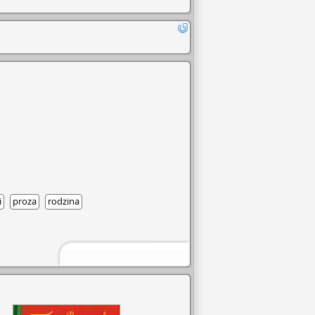
i
proza
rodzina