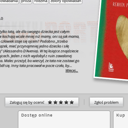
owiadania
proza
rodzina
zbiory opowiadań
.0
 tylko tatą, ale dla swojego dziecka jest całym
ie kochają wcale mniej niż mamy, oni są jak mama,
ążek, mieć przynajmniej jedno dziecko i siłę
o D'Avenia). W tej książce znajdziecie
ojcach. Jeden z nich wydobył z ruin zawalonej
. Malec przeżył, bo wierzył, że tata nie zostawi go
dł się. Inny tata pracował w pocie czoła, by
e życie. A o jeszcze innym syn powiedział:
Więcej...
zą w superbohaterów, ale oni nigdy nie poznali
em. Taki w zwykłych dżinsach i okularach też może
e. Ten zbiór opowiadań dla dzieci wzruszy
nym otworzy oczy, jeszcze innych wesprze na
ić bajkę na dobranoc i cały zestaw poradników
Zaloguj się by ocenić
Zgłoś problem
anke, autor projektu
ikarz Radia 357
Dostęp online
Kup