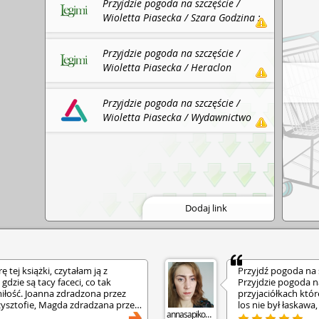
Przyjdzie pogoda na szczęście /
Wioletta Piasecka / Szara Godzina :
Legimi, 2021.
Przyjdzie pogoda na szczęście /
Wioletta Piasecka / Heraclon
International : Legimi, 2022.
Przyjdzie pogoda na szczęście /
Wioletta Piasecka / Wydawnictwo
Szara Godzina : ebookpoint BIBLIO,
2021.
Dodaj link
 tej książki, czytałam ją z
Przyjdź pogoda na s
dzie są tacy faceci, co tak
Przyjdzie pogoda n
miłość. Joanna zdradzona przez
przyjaciółkach któr
zysztofie, Magda zdradzana przez
los nie był łaskawa
annasapikowska
ie odwzajemnia uczucia Łukasza
demonami. • Joann