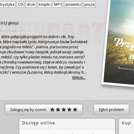
trystyka
CD
druk
książki
MP3
powieści
proza
.0
(
2 głosy
)
, które połączyła przyjaźń na dobre i złe. Trzy
ało życie. Kontynuacja losów bohaterek
a miłość". Joanna, porzucona przez
uje zbudować nowy związek, jednak wciąż zadaje
o miłość, czy tylko plaster miodu na zranione serce?
 chorobą nowotworową, staje w obliczu rozwodu i
j firmy. Czy podniesie się z kolan, by zawalczyć o
reczki? I wreszcie Zuzanna, którą dotknął okrutny hejt
ższych. Czy przezwycięży wstyd i odważy się sięgnąć
Więcej...
rudniejsze doświadczenia da się przekuć w siłę, a z
rosnąć szczęście. Jeśli zawiedli Cię bliscy, ta książka
li przytłacza Cię codzienność i poszukujesz nowej
żka jest dla Ciebie. Jeśli wierzysz w prawdziwą
zie pogoda na szczęście jest idealnym przykładem na
Zaloguj się by ocenić
Zgłoś problem
z. [nota wydawcy]
Dostęp online
Kup