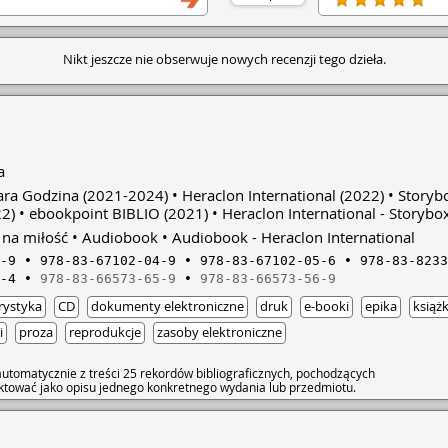
a gwiazda modelingu, która wdała
próbuje zbudować 
cetem, na której media nie
sobie czy to miłość
gle zakochuje się w prawniku,
postanawia spotkać 
Nikt jeszcze nie obserwuje nowych recenzji tego dzieła.
wami. Historie warte nakręcenia
jak była dzieckiem
yciowych, refleksji i nadziei.
nowotworowej i lec
 3 , czekam na wypożyczenie.
bankructwa rodziny,
chcę jak najlepiej. 
odrzucenie najbliż
podnieść się z kol
książka opowiadają
a
drogi życia, przyjaź
jest się trudno od
ra Godzina
(2021-2024)
Heraclon International
(2022)
Storyb
zaprezentowana prz
2)
ebookpoint BIBLIO
(2021)
Heraclon International - Storybox
oraz prostym język
 na miłość
Audiobook
Audiobook - Heraclon International
-9
978-83-67102-04-9
978-83-67102-05-6
978-83-8233
-4
978-83-66573-65-9
978-83-66573-56-9
rystyka
CD
dokumenty elektroniczne
druk
e-booki
epika
książk
i
proza
reprodukcje
zasoby elektroniczne
utomatycznie z treści 25 rekordów bibliograficznych, pochodzących
raktować jako opisu jednego konkretnego wydania lub przedmiotu.