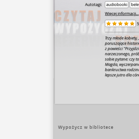
Autotagi:
audiobooki
bele
Więcej informacji...
5
Trzy młode kobiety, 
poruszające historie, które napis
z powieści "Przyjdzie pogoda n
narzeczonego, prób
sobie pytane: czy t
Magda, wyczerpana
bankructwa rodzinne
lepsze jutro dla có
i odrzucenie najbli
po marzenia? Wioletta Piasecka zdaje się mówić, że nie należy tracić
nadziei. Nawet najt
łez rozpaczy może wy
jest dla Ciebie. Jeś
drogi życia, ta ksią
przyjaźń, to Przyjd
to, że się nie mylis
Wypożycz w bibliotece