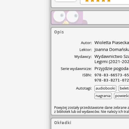
onkologa ze szpitala. Zuz
się w romans z żonatym fa
zostawiają suchej nitki na
który zajmuje się jej spra
filmu. Dużo w nich prawd ż
Polecam • Przede mną tom
Opis
Wioletta Piasecka
Autor:
Joanna Domańsk
Lektor:
Wydawnictwo Sza
Wydawcy:
Legimi
(2021-202
Przyjdzie pogoda
Serie wydawnicze:
ISBN:
978-83-66573-65
978-83-8271-072
Autotagi:
audiobooki
belet
nagrania
powieśc
Powyżej zostały przedstawione dane zebrane a
z bibliotek lub od wydawców. Nie należy ich t
Okładki