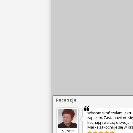
Recenzje
Właśnie skończyłam lekturę
zapałem. Zastanawiam się g
kochają i walczą o swoją 
Marka zakochuje się w Kr
biuro11
męża, po ciężkiej chorob