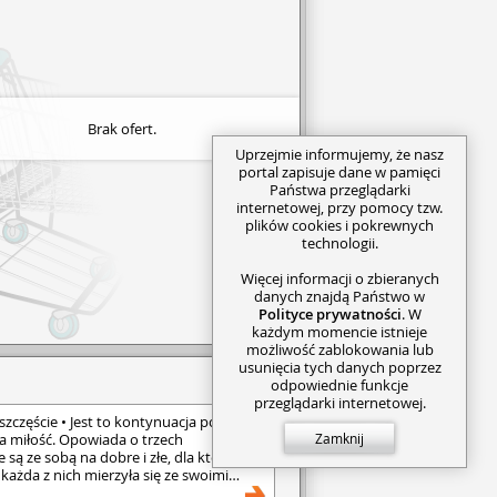
Brak ofert.
Uprzejmie informujemy, że nasz
portal zapisuje dane w pamięci
Państwa przeglądarki
internetowej, przy pomocy tzw.
plików cookies i pokrewnych
technologii.
Więcej informacji o zbieranych
danych znajdą Państwo w
Polityce prywatności
. W
każdym momencie istnieje
możliwość zablokowania lub
usunięcia tych danych poprzez
odpowiednie funkcje
przeglądarki internetowej.
zczęście • Jest to kontynuacja powieść
a miłość. Opowiada o trzech
Zamknij
e są ze sobą na dobre i złe, dla których
, każda z nich mierzyła się ze swoimi
a porzucona przez narzeczonego