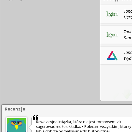
Tanc
Hera
202
Tanc
Szar
Tanc
Wyda
eboo
Recenzje
Rewelacyjna książka, która nie jest romansem jak
sugerować może okładka. • Polecam wszystkim, którzy
lubią dobrze odmalowane tło historyczne i