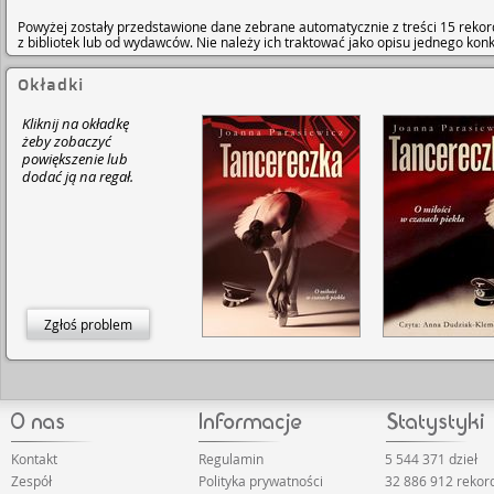
Powyżej zostały przedstawione dane zebrane automatycznie z treści 15 rekor
z bibliotek lub od wydawców. Nie należy ich traktować jako opisu jednego ko
Okładki
Kliknij na okładkę
żeby zobaczyć
powiększenie lub
dodać ją na regał.
Zgłoś problem
Kontakt
Regulamin
5 544 371 dzieł
Zespół
Polityka prywatności
32 886 912 reko