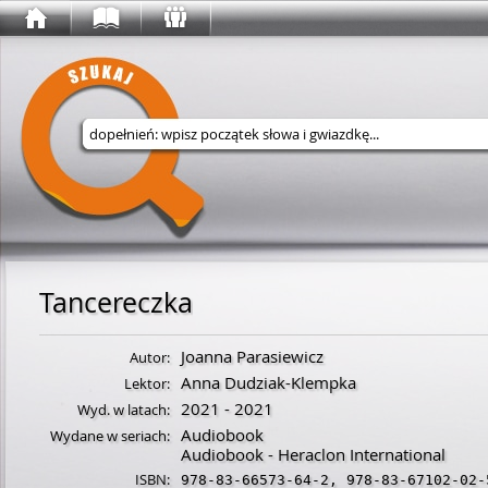
Wyszukaj w serwisie
Tancereczka
Joanna Parasiewicz
Autor:
Anna Dudziak-Klempka
Lektor:
2021 - 2021
Wyd. w latach:
Audiobook
Wydane w seriach:
Audiobook - Heraclon International
ISBN:
978-83-66573-64-2
,
978-83-67102-02-