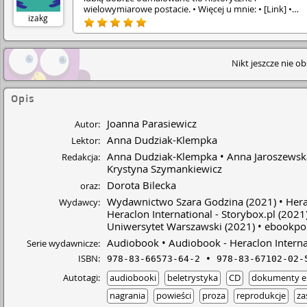
wielowymiarowe postacie. • Więcej u mnie: • [Link] •
izakg
Polecam!
Nikt jeszcze nie o
Opis
Joanna Parasiewicz
Autor:
Anna Dudziak-Klempka
Lektor:
Anna Dudziak-Klempka
Anna Jaroszewsk
Redakcja:
Krystyna Szymankiewicz
Dorota Bilecka
oraz:
Wydawnictwo Szara Godzina
(2021)
Hera
Wydawcy:
Heraclon International - Storybox.pl
(2021
Uniwersytet Warszawski
(2021)
ebookpoi
Audiobook
Audiobook - Heraclon Interna
Serie wydawnicze:
ISBN:
978-83-66573-64-2
978-83-67102-02-
Autotagi:
audiobooki
beletrystyka
CD
dokumenty el
nagrania
powieści
proza
reprodukcje
za