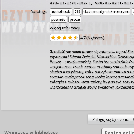
978-83-8271-002-1
,
978-83-8271-003-
Autotagi:
audiobooki
CD
dokumenty elektroniczne
powieści
proza
Więcej informacji...
4.7
(
6 głosów
)
Ta miłość nie miała prawa się zdarzyć…
Ingrid Ste
pływaczka i liderka Związku Niemieckich Dziewcząt
Rzeszę – z wzajemnością. Kocha też zazdrośnie Fr
wzajemności. Frank Rauber to zdolny samouk i wy
Akademii Wojskowej, który założył esesmański mu
Freiman miała przed sobą wielką karierę primabal
tańczyła z miłości. Teraz tańczy, by przeżyć.
Losy ty
w przededniu drugiej wojny światowej. Jak zakończ
nieoczekiwane spotkanie w rodowej siedzibie Ra
„Tancereczka” to fascynująca opowieść o miłości, 
czasach, które jednym odebrały prawo do życia, a
rasy panów.
Zaloguj się by ocenić
Wypożycz w bibliotece
Dostęp onli