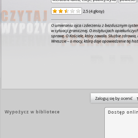
2.5
(
4 głosy
)
O umieraniu ojca i zderzeniu z bezdusznym syste
w sytuacji granicznej. O instytucjach opiekuńczych
sprawę. O Kościele, który zawala. Służbie zdrowia,
Wreszcie – o mocy, którą daje opowiedzenie tej histo
Zaloguj się by ocenić
Wypożycz w bibliotece
Dostęp onli