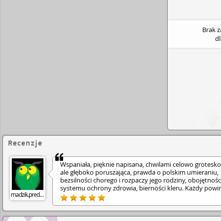
Brak 
d
Recenzje
Wspaniała, pięknie napisana, chwilami celowo grotesk
ale głęboko poruszająca, prawda o polskim umieraniu,
bezsilności chorego i rozpaczy jego rodziny, obojętnośc
systemu ochrony zdrowia, bierności kleru. Każdy powi
madzik.predka
przeczytać, poszerza horyzonty, uwrażliwia, otwiera n
oczy.