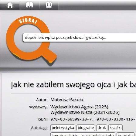
Wyszukaj w serwisie
Jak nie zabiłem swojego ojca i jak b
Mateusz Pakuła
Autor:
Wydawnictwo Agora
(2025)
Wydawcy:
Wydawnictwo Nisza
(2021-2025)
ISBN:
978-83-66599-30-7
,
978-83-8380-416-
Autotagi:
beletrystyka
biografie
druk
książki
literatura faktu, eseje, publicystyka
powieści