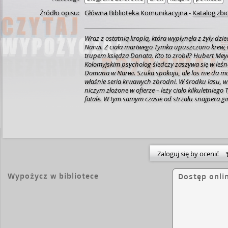
Źródło opisu:
Główna Biblioteka Komunikacyjna
-
Katalog zb
Wraz z ostatnią kroplą, która wypłynęła z żyły dzie
Narwi. Z ciała martwego Tymka upuszczono krew, w pobliżu torów snajper położył
trupem księdza Donata. Kto to zrobił? Hubert Meyer szuk
Kołomyjskim psycholog śledczy zaszywa się w leśne
Domana w Narwi. Szuka spokoju, ale los nie da mu 
właśnie seria krwawych zbrodni. W środku lasu, w
niczym złożone w ofierze – leży ciało kilkuletnieg
fatale. W tym samym czasie od strzału snajpera gi
myśliwy, prominentny członek koła łowieckiego. P
morderstw… Doświadczony profiler postanawia włączyć się w działania
miejscowych śledczych. Zadanie nie jest łatwe, bo
tajemnice, mroczne sekrety, niejasne powiązania i in
obcymi! Czy Meyerowi uda się rozwikłać zagadkę tajemniczych zbrodni? Kim jest
morderca i co go łączy z miejscowymi notablami?
Zaloguj się by ocenić
Wypożycz w bibliotece
Dostęp onli