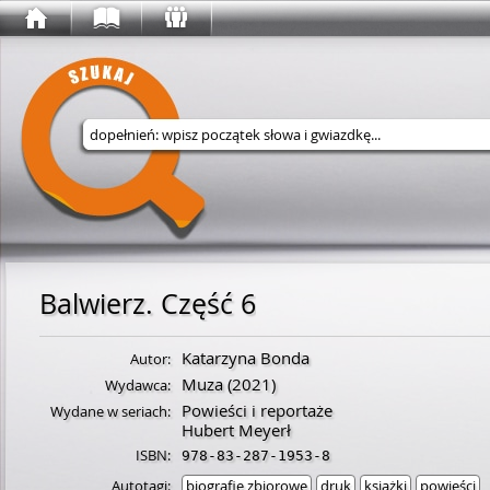
Wyszukaj w serwisie
Balwierz. Część 6
Katarzyna Bonda
Autor:
Muza
(2021)
Wydawca:
Powieści i reportaże
Wydane w seriach:
Hubert Meyerł
ISBN:
978-83-287-1953-8
Autotagi:
biografie zbiorowe
druk
książki
powieści