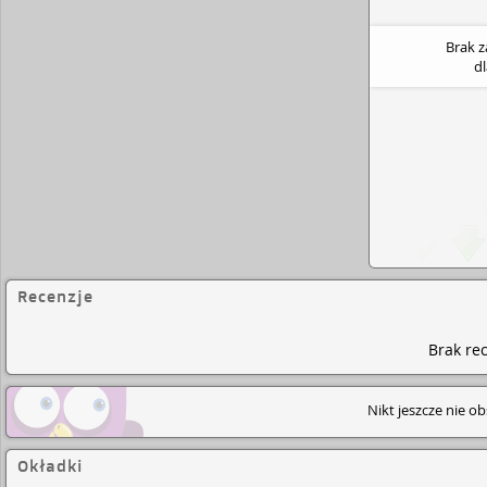
Brak 
d
Recenzje
Brak rec
Nikt jeszcze nie o
Okładki