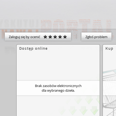
Zaloguj się by ocenić
Zgłoś problem
Dostęp online
Kup
Brak zasobów elektronicznych
dla wybranego dzieła.