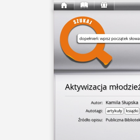
Wyszukaj w serwisie
Aktywizacja młodzie
Kamila Słupska
Autor:
Autotagi:
artykuły
książki
Źródło opisu:
Publiczna Bibliot