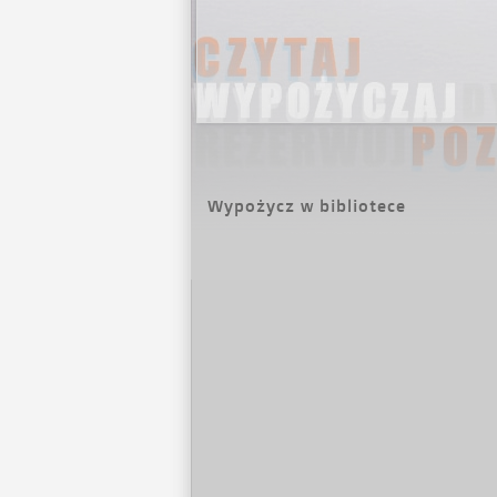
Wypożycz w bibliotece