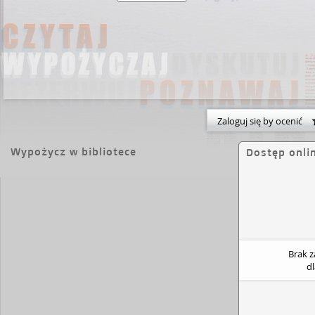
Zaloguj się by ocenić
Wypożycz w bibliotece
Dostęp onli
Brak 
d