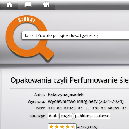
Wyszukaj w serwisie
Opakowania czyli Perfumowanie śle
Katarzyna Jasiołek
Autor:
Wydawnictwo Marginesy
(2021-2024)
Wydawca:
ISBN:
978-83-67022-07-1
,
978-83-68265-07-
Autotagi:
druk
książki
publikacje naukowe
4.5
(
2 głosy
)