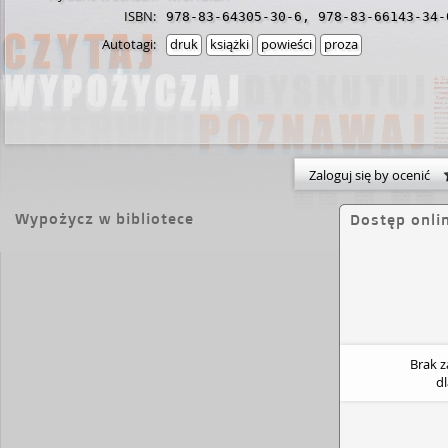
ISBN:
978-83-64305-30-6
,
978-83-66143-34-
Autotagi:
druk
książki
powieści
proza
Zaloguj się by ocenić
Wypożycz w bibliotece
Dostęp onli
Brak 
d