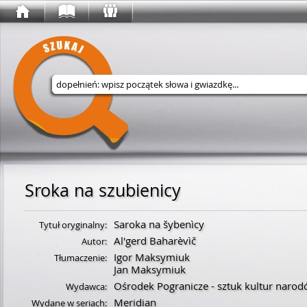
Wyszukaj w serwisie
Sroka na szubienicy
Saroka na šybenìcy
Tytuł oryginalny:
Al'gerd Baharèvìč
Autor:
Igor Maksymiuk
Tłumaczenie:
Jan Maksymiuk
Ośrodek Pogranicze - sztuk kultur naro
Wydawca:
Meridian
Wydane w seriach: