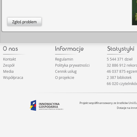
Zgłoś problem
Kontakt
Regulamin
5 544 371 dzieł
Zespół
Polityka prywatności
32 886 912 reko
Media
Cennik usług
46 037 875 egze
Współpraca
O projekcie
2 387 bibliotek
66 020 czytelnik
Projekt współfinansowany ze środków Unii 
Dotacje na inno