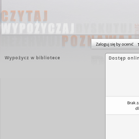
Zaloguj się by ocenić
Wypożycz w bibliotece
Dostęp onli
Brak 
d